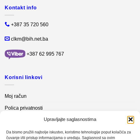
Kontakt info
+387 35 720 560
clkm@bih.net.ba
+387 62 995 767
Korisni linkovi
Moj račun
Polica privatnosti
Upravljajte saglasnostima
Akcijski proizvodi
Kontakt info
Da bismo pružili najbolje iskustvo, koristimo tehnologije poput kolačića za
čuvanje i/ili pristup informacijama o uređaju. Saglasnost sa ovim