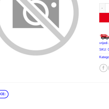
PSM 3
vrijed
SKU:
Katego
CE: