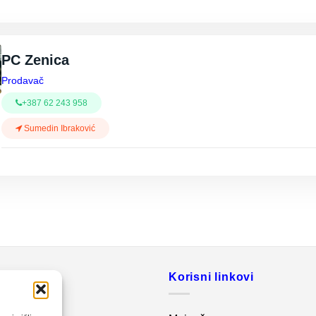
PC Zenica
Prodavač
+387 62 243 958
Sumedin Ibraković
o
Korisni linkovi
20 560