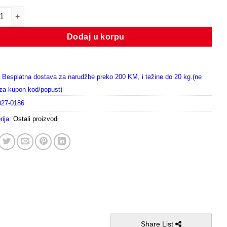
54550 A51 količina
Dodaj u korpu
Besplatna dostava za narudžbe preko 200 KM, i težine do 20 kg.(ne
i za kupon kod/popust)
027-0186
rija:
Ostali proizvodi
Share List