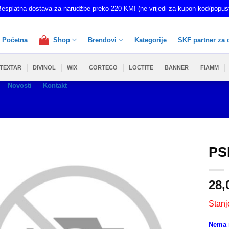
esplatna dostava za narudžbe preko 220 KM! (ne vrijedi za kupon kod/popus
Početna
Shop
Brendovi
Kategorije
SKF partner za 
TEXTAR
DIVINOL
WIX
CORTECO
LOCTITE
BANNER
FIAMM
Novosti
Kontakt
PS
28,
Stanj
Nema n