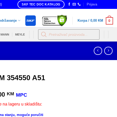
t)
Prijava
SKF TEC DOC KATALOG
održavanje
Korpa /
0,00
KM
0
Products
search
MANN
MEYLE
M 354550 A51
00
KM
MPC
e na lageru u skladištu:
a stanju, moguće poručiti