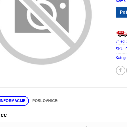
Nema n
Poš
vrijed
SKU:
Katego
INFORMACIJE
POSLOVNICE:
ice