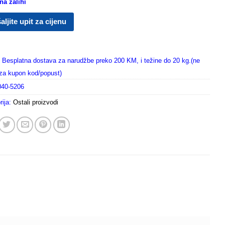
a zalihi
aljite upit za cijenu
Besplatna dostava za narudžbe preko 200 KM, i težine do 20 kg.(ne
i za kupon kod/popust)
040-5206
rija:
Ostali proizvodi