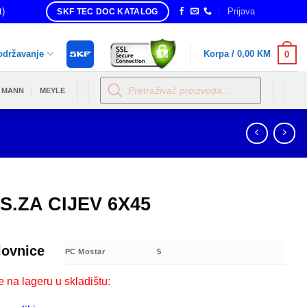
t)
Prijava
SKF TEC DOC KATALOG
održavanje
Korpa /
0,00
KM
0
Products
search
MANN
MEYLE
S.ZA CIJEV 6X45
lovnice
PC Mostar
5
e na lageru u skladištu: