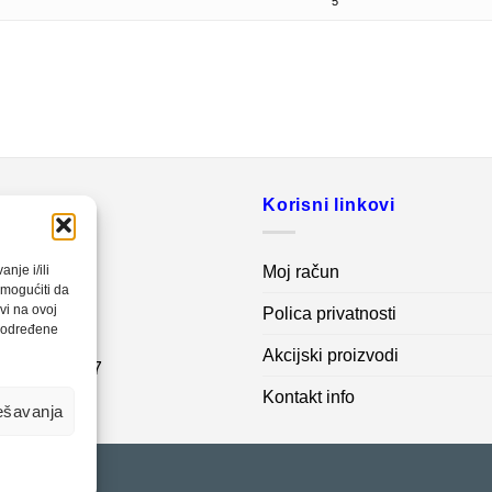
5
o
Korisni linkovi
20 560
Moj račun
nje i/ili
omogućiti da
vi na ovoj
Polica privatnosti
net.ba
a određene
Akcijski proizvodi
7 62 995 767
Kontakt info
ešavanja