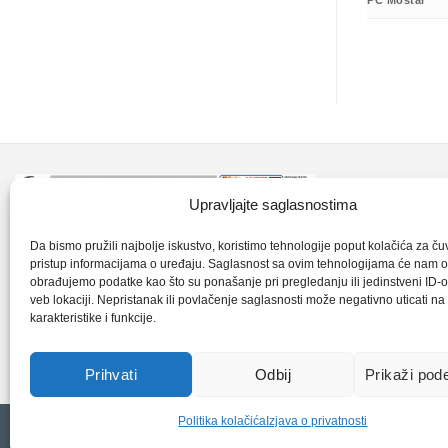
PC Mostar
Kontakt inf
Upravljajte saglasnostima
+387 35 7
CLK-Interpromet d.o.o. posluje u sastavu
Da bismo pružili najbolje iskustvo, koristimo tehnologije poput kolačića za čuva
pristup informacijama o uređaju. Saglasnost sa ovim tehnologijama će nam 
grupe SKF distributera od 1996. godine,
obrađujemo podatke kao što su ponašanje pri pregledanju ili jedinstveni ID-o
clkm@bih.
gdje s ponosom mozemo reci da smo
veb lokaciji. Nepristanak ili povlačenje saglasnosti može negativno uticati n
karakteristike i funkcije.
najveci distributer SKF-a na podrucju
+38
Bosne i Hercegovine,.
Prihvati
Odbij
Prikaži pod
Politika kolačića
Izjava o privatnosti
Copyright 2026 © CLK Interpromet