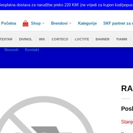
esplatna dostava za narudžbe preko 220 KM! (ne vrijedi za kupon kod/popus
Početna
Shop
Brendovi
Kategorije
SKF partner za 
TEXTAR
DIVINOL
WIX
CORTECO
LOCTITE
BANNER
FIAMM
Novosti
Kontakt
RA
Pos
Stanj