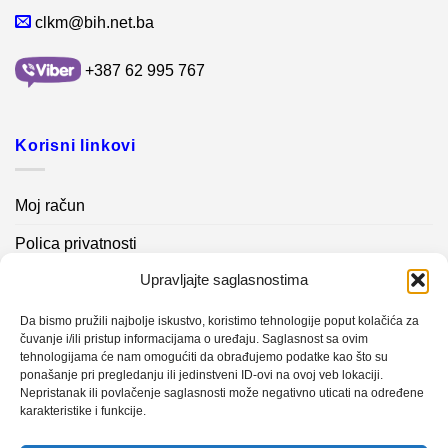
clkm@bih.net.ba
+387 62 995 767
Korisni linkovi
Moj račun
Polica privatnosti
Upravljajte saglasnostima
Akcijski proizvodi
Kontakt info
Da bismo pružili najbolje iskustvo, koristimo tehnologije poput kolačića za
čuvanje i/ili pristup informacijama o uređaju. Saglasnost sa ovim
tehnologijama će nam omogućiti da obrađujemo podatke kao što su
Novosti
ponašanje pri pregledanju ili jedinstveni ID-ovi na ovoj veb lokaciji.
Nepristanak ili povlačenje saglasnosti može negativno uticati na određene
karakteristike i funkcije.
Sistem mjerenja vibracija – TURBO BLOWER