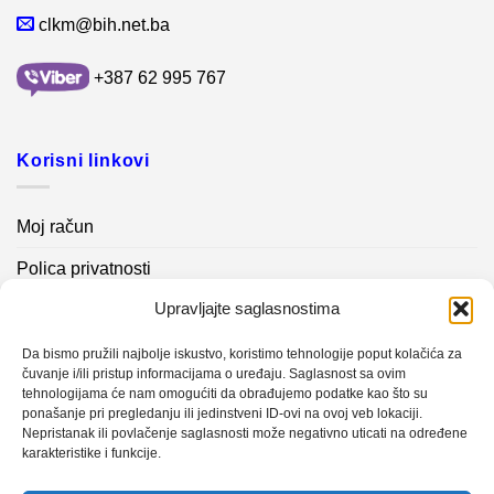
clkm@bih.net.ba
+387 62 995 767
Korisni linkovi
Moj račun
Polica privatnosti
Upravljajte saglasnostima
Akcijski proizvodi
Kontakt info
Da bismo pružili najbolje iskustvo, koristimo tehnologije poput kolačića za
čuvanje i/ili pristup informacijama o uređaju. Saglasnost sa ovim
tehnologijama će nam omogućiti da obrađujemo podatke kao što su
Novosti
ponašanje pri pregledanju ili jedinstveni ID-ovi na ovoj veb lokaciji.
Nepristanak ili povlačenje saglasnosti može negativno uticati na određene
karakteristike i funkcije.
Sistem mjerenja vibracija – TURBO BLOWER