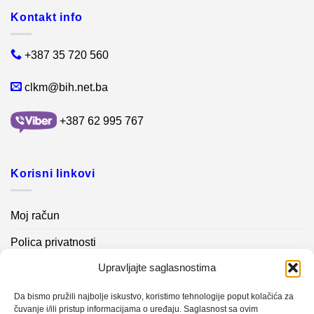
Kontakt info
+387 35 720 560
clkm@bih.net.ba
+387 62 995 767
Korisni linkovi
Moj račun
Polica privatnosti
Upravljajte saglasnostima
Akcijski proizvodi
Kontakt info
Da bismo pružili najbolje iskustvo, koristimo tehnologije poput kolačića za
čuvanje i/ili pristup informacijama o uređaju. Saglasnost sa ovim