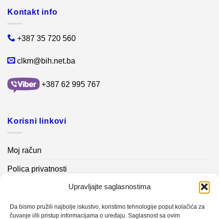
Kontakt info
+387 35 720 560
clkm@bih.net.ba
+387 62 995 767
Korisni linkovi
Moj račun
Polica privatnosti
Upravljajte saglasnostima
Akcijski proizvodi
Kontakt info
Da bismo pružili najbolje iskustvo, koristimo tehnologije poput kolačića za
čuvanje i/ili pristup informacijama o uređaju. Saglasnost sa ovim