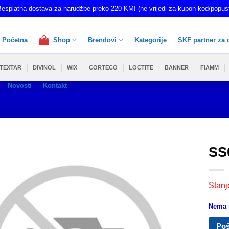
esplatna dostava za narudžbe preko 220 KM! (ne vrijedi za kupon kod/popus
Početna
Shop
Brendovi
Kategorije
SKF partner za 
TEXTAR
DIVINOL
WIX
CORTECO
LOCTITE
BANNER
FIAMM
Novosti
Kontakt
SS
Stanj
Nema n
Poš