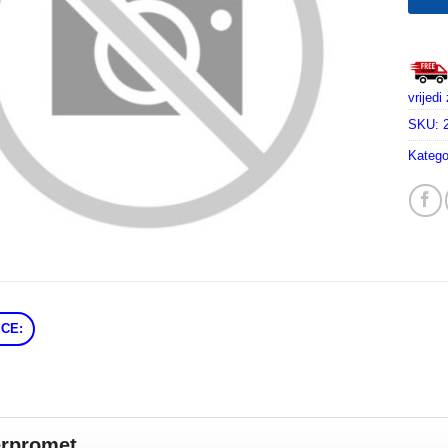
vrijed
SKU:
Katego
CE:
erpromet