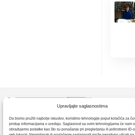
Kontakt inf
Upravljajte saglasnostima
+387 35 7
CLK-Interpromet d.o.o. posluje u sastavu
Da bismo pružili najbolje iskustvo, koristimo tehnologije poput kolačića za čuva
pristup informacijama o uređaju. Saglasnost sa ovim tehnologijama će nam 
grupe SKF distributera od 1996. godine,
obrađujemo podatke kao što su ponašanje pri pregledanju ili jedinstveni ID-o
clkm@bih.
gdje s ponosom mozemo reci da smo
veb lokaciji. Nepristanak ili povlačenje saglasnosti može negativno uticati n