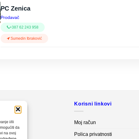
PC Zenica
Prodavač
+387 62 243 958
Sumedin Ibraković
o
Korisni linkovi
20 560
Moj račun
nje i/ili
omogućiti da
vi na ovoj
Polica privatnosti
net.ba
a određene