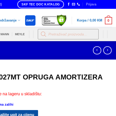
t)
Prijava
SKF TEC DOC KATALOG
održavanje
Korpa /
0,00
KM
0
Products
search
MANN
MEYLE
027MT OPRUGA AMORTIZERA
e na lageru u skladištu:
a zalihi
aljite upit za cijenu