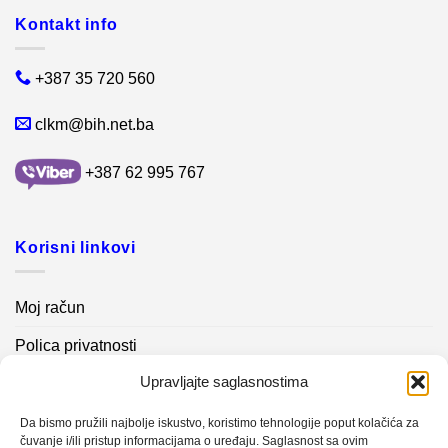
Kontakt info
+387 35 720 560
clkm@bih.net.ba
+387 62 995 767
Korisni linkovi
Moj račun
Polica privatnosti
Upravljajte saglasnostima
Akcijski proizvodi
Kontakt info
Da bismo pružili najbolje iskustvo, koristimo tehnologije poput kolačića za
čuvanje i/ili pristup informacijama o uređaju. Saglasnost sa ovim