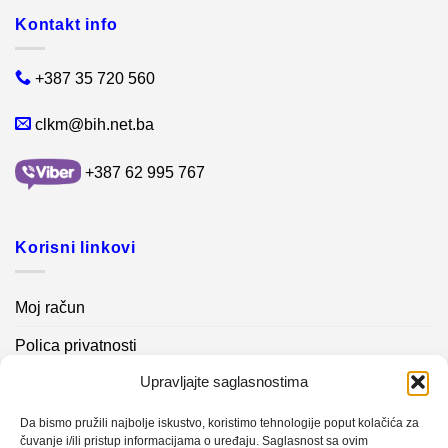
Kontakt info
+387 35 720 560
clkm@bih.net.ba
+387 62 995 767
Korisni linkovi
Moj račun
Polica privatnosti
Upravljajte saglasnostima
Akcijski proizvodi
Kontakt info
Da bismo pružili najbolje iskustvo, koristimo tehnologije poput kolačića za
čuvanje i/ili pristup informacijama o uređaju. Saglasnost sa ovim