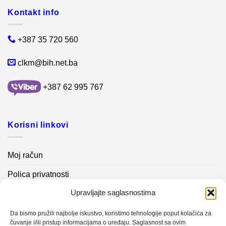
Kontakt info
+387 35 720 560
clkm@bih.net.ba
+387 62 995 767
Korisni linkovi
Moj račun
Polica privatnosti
Upravljajte saglasnostima
Akcijski proizvodi
Kontakt info
Da bismo pružili najbolje iskustvo, koristimo tehnologije poput kolačića za
čuvanje i/ili pristup informacijama o uređaju. Saglasnost sa ovim