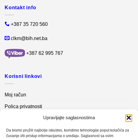
Kontakt info
+387 35 720 560
clkm@bih.net.ba
+387 62 995 767
Korisni linkovi
Moj račun
Polica privatnosti
Upravljajte saglasnostima
Akcijski proizvodi
Kontakt info
Da bismo pružili najbolje iskustvo, koristimo tehnologije poput kolačića za
čuvanje i/ili pristup informacijama o uređaju. Saglasnost sa ovim