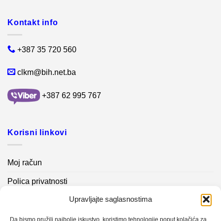
Kontakt info
+387 35 720 560
clkm@bih.net.ba
+387 62 995 767
Korisni linkovi
Moj račun
Polica privatnosti
Upravljajte saglasnostima
Akcijski proizvodi
Kontakt info
Da bismo pružili najbolje iskustvo, koristimo tehnologije poput kolačića za