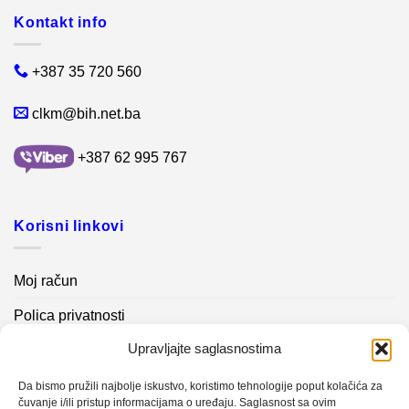
Kontakt info
+387 35 720 560
clkm@bih.net.ba
+387 62 995 767
Korisni linkovi
Moj račun
Polica privatnosti
Upravljajte saglasnostima
Akcijski proizvodi
Kontakt info
Da bismo pružili najbolje iskustvo, koristimo tehnologije poput kolačića za
čuvanje i/ili pristup informacijama o uređaju. Saglasnost sa ovim