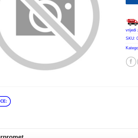
vrijed
SKU:
Katego
CE:
erpromet