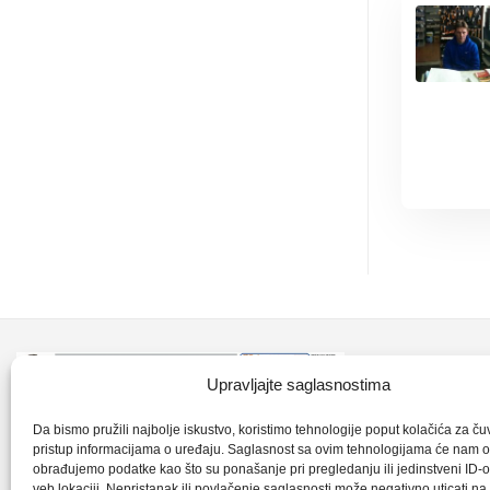
Kontakt inf
Upravljajte saglasnostima
+387 35 7
CLK-Interpromet d.o.o. posluje u sastavu
Da bismo pružili najbolje iskustvo, koristimo tehnologije poput kolačića za čuva
pristup informacijama o uređaju. Saglasnost sa ovim tehnologijama će nam 
grupe SKF distributera od 1996. godine,
obrađujemo podatke kao što su ponašanje pri pregledanju ili jedinstveni ID-o
clkm@bih.
gdje s ponosom mozemo reci da smo
veb lokaciji. Nepristanak ili povlačenje saglasnosti može negativno uticati n