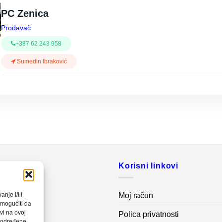
PC Zenica
Prodavač
+387 62 243 958
Sumedin Ibraković
o
Korisni linkovi
20 560
Moj račun
nje i/ili
omogućiti da
vi na ovoj
Polica privatnosti
net.ba
a određene