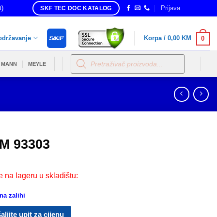
t)
Prijava
SKF TEC DOC KATALOG
održavanje
Korpa /
0,00
KM
0
Products
search
MANN
MEYLE
M 93303
e na lageru u skladištu:
a zalihi
aljite upit za cijenu