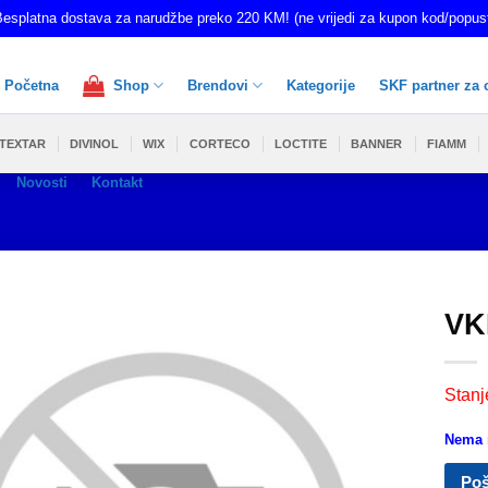
esplatna dostava za narudžbe preko 220 KM! (ne vrijedi za kupon kod/popus
Početna
Shop
Brendovi
Kategorije
SKF partner za 
TEXTAR
DIVINOL
WIX
CORTECO
LOCTITE
BANNER
FIAMM
Novosti
Kontakt
VK
Stanj
Nema n
Poš