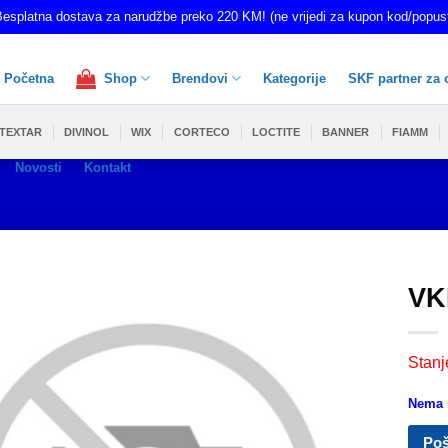
esplatna dostava za narudžbe preko 220 KM! (ne vrijedi za kupon kod/popus
Početna
Shop
Brendovi
Kategorije
SKF partner za 
TEXTAR
DIVINOL
WIX
CORTECO
LOCTITE
BANNER
FIAMM
Novosti
Kontakt
VK
Stanj
Nema n
Poš