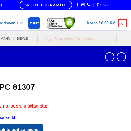
t)
Prijava
SKF TEC DOC KATALOG
održavanje
Korpa /
0,00
KM
0
Products
search
MANN
MEYLE
PC 81307
e na lageru u skladištu:
a zalihi
aljite upit za cijenu