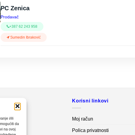
PC Zenica
Prodavač
+387 62 243 958
Sumedin Ibraković
o
Korisni linkovi
20 560
Moj račun
nje i/ili
omogućiti da
vi na ovoj
Polica privatnosti
net.ba
a određene