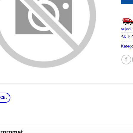
vrijed
SKU:
Katego
CE:
erpromet