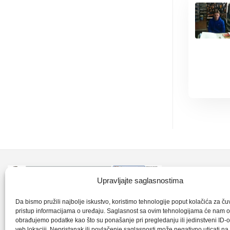
Kontakt inf
Upravljajte saglasnostima
+387 35 7
CLK-Interpromet d.o.o. posluje u sastavu
Da bismo pružili najbolje iskustvo, koristimo tehnologije poput kolačića za čuva
pristup informacijama o uređaju. Saglasnost sa ovim tehnologijama će nam 
grupe SKF distributera od 1996. godine,
obrađujemo podatke kao što su ponašanje pri pregledanju ili jedinstveni ID-o
clkm@bih.
gdje s ponosom mozemo reci da smo
veb lokaciji. Nepristanak ili povlačenje saglasnosti može negativno uticati n