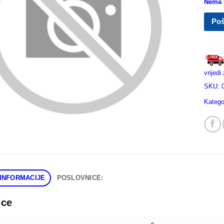
Nema n
Poš
vrijed
SKU:
Katego
INFORMACIJE
POSLOVNICE:
ice