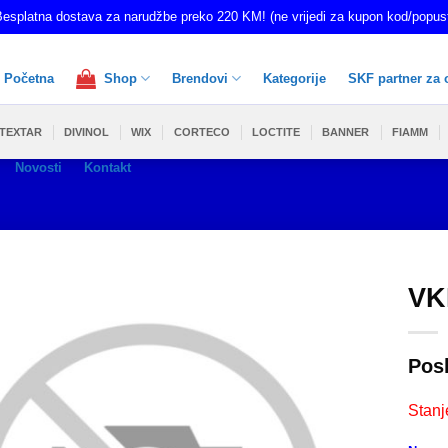
esplatna dostava za narudžbe preko 220 KM! (ne vrijedi za kupon kod/popus
Početna
Shop
Brendovi
Kategorije
SKF partner za 
TEXTAR
DIVINOL
WIX
CORTECO
LOCTITE
BANNER
FIAMM
Novosti
Kontakt
VK
Pos
Stanj