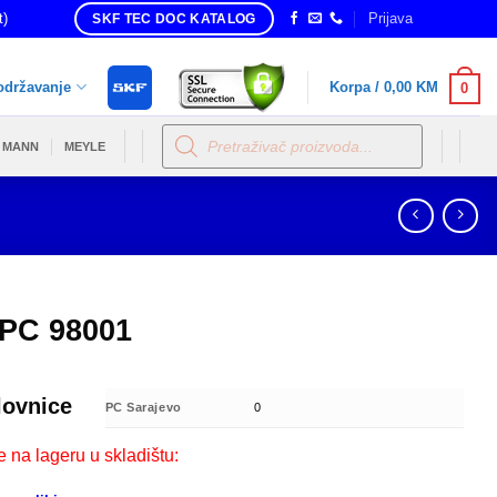
t)
Prijava
SKF TEC DOC KATALOG
održavanje
Korpa /
0,00
KM
0
Products
search
MANN
MEYLE
PC 98001
lovnice
PC Sarajevo
0
e na lageru u skladištu: