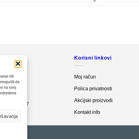
0
o
Korisni linkovi
20 560
Moj račun
nje i/ili
omogućiti da
vi na ovoj
Polica privatnosti
net.ba
a određene
Akcijski proizvodi
7 62 995 767
Kontakt info
ešavanja