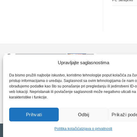
PC Sarajevo
Kontakt inf
Upravljajte saglasnostima
+387 35 7
CLK-Interpromet d.o.o. posluje u sastavu
Da bismo pružili najbolje iskustvo, koristimo tehnologije poput kolačića za čuva
pristup informacijama o uređaju. Saglasnost sa ovim tehnologijama će nam 
grupe SKF distributera od 1996. godine,
obrađujemo podatke kao što su ponašanje pri pregledanju ili jedinstveni ID-o
clkm@bih.
gdje s ponosom mozemo reci da smo
veb lokaciji. Nepristanak ili povlačenje saglasnosti može negativno uticati n
karakteristike i funkcije.
najveci distributer SKF-a na podrucju
+38
Bosne i Hercegovine,.
Prihvati
Odbij
Prikaži pod
Politika kolačića
Izjava o privatnosti
Copyright 2026 © CLK Interpromet