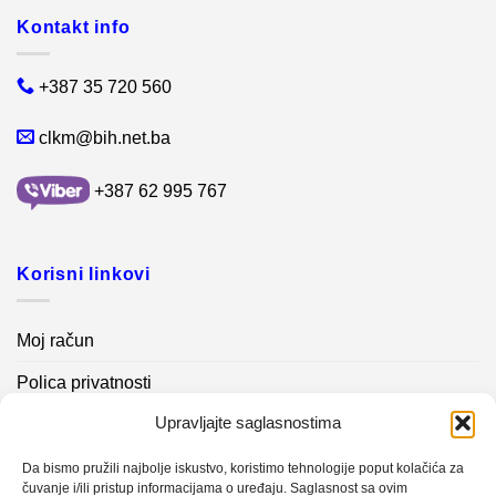
Kontakt info
+387 35 720 560
clkm@bih.net.ba
+387 62 995 767
Korisni linkovi
Moj račun
Polica privatnosti
Upravljajte saglasnostima
Akcijski proizvodi
Kontakt info
Da bismo pružili najbolje iskustvo, koristimo tehnologije poput kolačića za
čuvanje i/ili pristup informacijama o uređaju. Saglasnost sa ovim