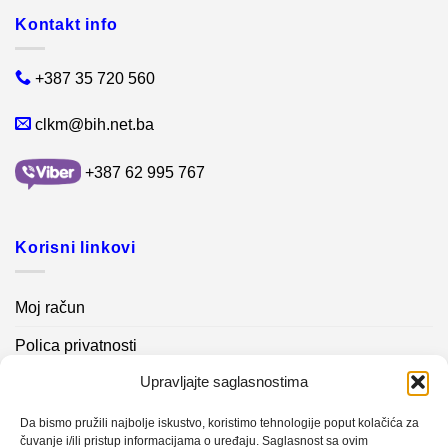
Kontakt info
+387 35 720 560
clkm@bih.net.ba
+387 62 995 767
Korisni linkovi
Moj račun
Polica privatnosti
Upravljajte saglasnostima
Akcijski proizvodi
Kontakt info
Da bismo pružili najbolje iskustvo, koristimo tehnologije poput kolačića za
čuvanje i/ili pristup informacijama o uređaju. Saglasnost sa ovim