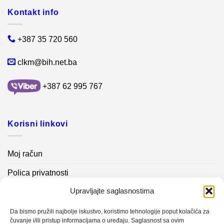
Kontakt info
+387 35 720 560
clkm@bih.net.ba
+387 62 995 767
Korisni linkovi
Moj račun
Polica privatnosti
Upravljajte saglasnostima
Akcijski proizvodi
Kontakt info
Da bismo pružili najbolje iskustvo, koristimo tehnologije poput kolačića za
čuvanje i/ili pristup informacijama o uređaju. Saglasnost sa ovim