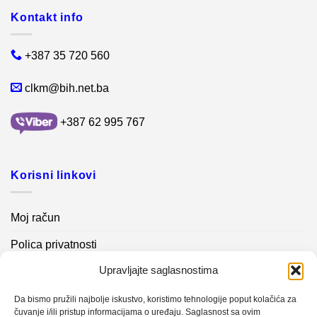
Kontakt info
+387 35 720 560
clkm@bih.net.ba
+387 62 995 767
Korisni linkovi
Moj račun
Polica privatnosti
Upravljajte saglasnostima
Akcijski proizvodi
Kontakt info
Da bismo pružili najbolje iskustvo, koristimo tehnologije poput kolačića za
čuvanje i/ili pristup informacijama o uređaju. Saglasnost sa ovim