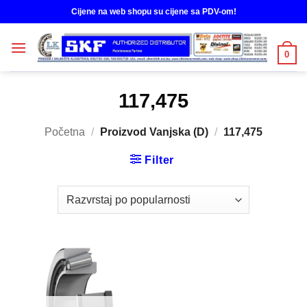
Skip
Cijene na web shopu su cijene sa PDV-om!
to
content
0
117,475
Početna
/
Proizvod Vanjska (D)
/
117,475
Filter