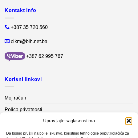
Kontakt info
+387 35 720 560
clkm@bih.net.ba
+387 62 995 767
Korisni linkovi
Moj račun
Polica privatnosti
Upravljajte saglasnostima
Akcijski proizvodi
Kontakt info
Da bismo pružili najbolje iskustvo, koristimo tehnologije poput kolačića za