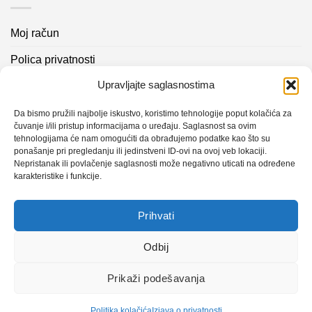
Moj račun
Polica privatnosti
Upravljajte saglasnostima
Akcijski proizvodi
Kontakt info
Da bismo pružili najbolje iskustvo, koristimo tehnologije poput kolačića za
čuvanje i/ili pristup informacijama o uređaju. Saglasnost sa ovim
tehnologijama će nam omogućiti da obrađujemo podatke kao što su
Novosti
ponašanje pri pregledanju ili jedinstveni ID-ovi na ovoj veb lokaciji.
Nepristanak ili povlačenje saglasnosti može negativno uticati na određene
karakteristike i funkcije.
Sistem mjerenja vibracija – TURBO BLOWER
Prihvati
Sistem mjerenja vibracija – papir mašina 4
Certificirani partner za održavanje
Odbij
Prikaži podešavanja
Design with ♥ by
Laufer
Politika kolačića
Izjava o privatnosti