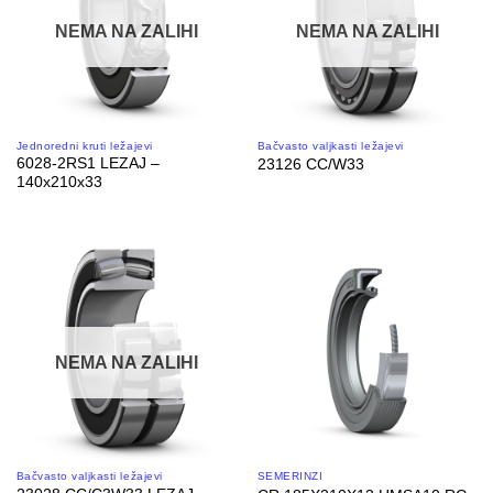
NEMA NA ZALIHI
NEMA NA ZALIHI
Jednoredni kruti ležajevi
Bačvasto valjkasti ležajevi
6028-2RS1 LEZAJ –
23126 CC/W33
140x210x33
NEMA NA ZALIHI
Bačvasto valjkasti ležajevi
SEMERINZI