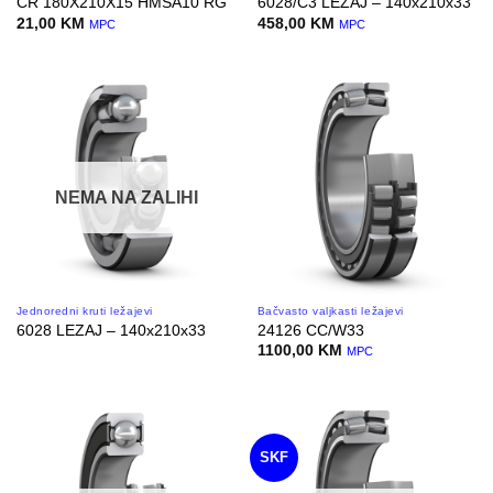
CR 180X210X15 HMSA10 RG
6028/C3 LEZAJ – 140x210x33
21,00
KM
458,00
KM
MPC
MPC
NEMA NA ZALIHI
Jednoredni kruti ležajevi
Bačvasto valjkasti ležajevi
6028 LEZAJ – 140x210x33
24126 CC/W33
1100,00
KM
MPC
SKF