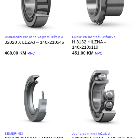
Jednoredni konusno valjkasti ležajevi
Ljuske za montažu ležajeva
H 3132 HILZNA –
32028 X LEZAJ – 140x210x45
140x210x119
468,00
KM
451,00
KM
MPC
MPC
SEMERINZI
Jednoredni kruti ležajevi