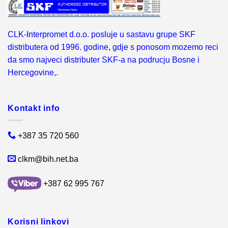
CLK-Interpromet d.o.o. posluje u sastavu grupe SKF
distributera od 1996. godine, gdje s ponosom mozemo reci
da smo najveci distributer SKF-a na podrucju Bosne i
Hercegovine,.
Kontakt info
+387 35 720 560
clkm@bih.net.ba
+387 62 995 767
Korisni linkovi