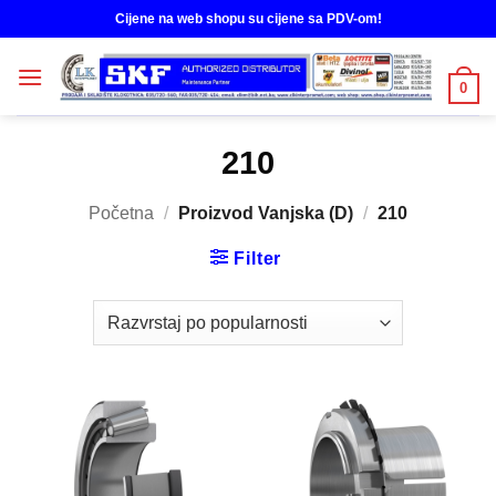
Skip
Cijene na web shopu su cijene sa PDV-om!
to
content
0
210
Početna
/
Proizvod Vanjska (D)
/
210
Filter