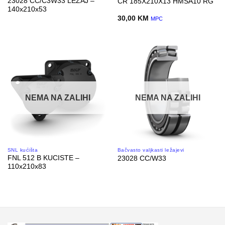
23028 CC/C3W33 LEZAJ –
CR 185X210X13 HMSA10 RG
140x210x53
30,00
KM
MPC
NEMA NA ZALIHI
NEMA NA ZALIHI
SNL kućišta
Bačvasto valjkasti ležajevi
FNL 512 B KUCISTE –
23028 CC/W33
110x210x83