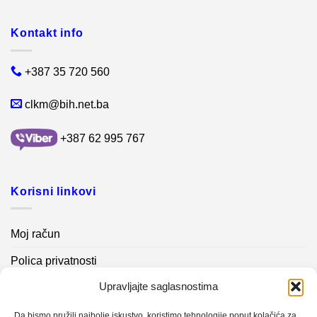
Kontakt info
+387 35 720 560
clkm@bih.net.ba
+387 62 995 767
Korisni linkovi
Moj račun
Polica privatnosti
Upravljajte saglasnostima
Akcijski proizvodi
Kontakt info
Da bismo pružili najbolje iskustvo, koristimo tehnologije poput kolačića za