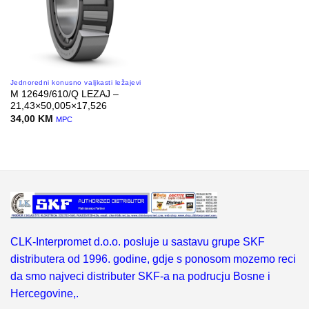
Jednoredni konusno valjkasti ležajevi
M 12649/610/Q LEZAJ –
21,43×50,005×17,526
34,00
KM
MPC
CLK-Interpromet d.o.o. posluje u sastavu grupe SKF
distributera od 1996. godine, gdje s ponosom mozemo reci
da smo najveci distributer SKF-a na podrucju Bosne i
Hercegovine,.