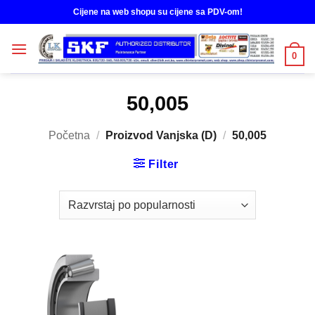
Skip
Cijene na web shopu su cijene sa PDV-om!
to
content
0
50,005
Početna
/
Proizvod Vanjska (D)
/
50,005
Filter