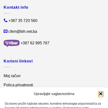
Kontakt info
+387 35 720 560
clkm@bih.net.ba
+387 62 995 767
Korisni linkovi
Moj račun
Polica privatnosti
Upravljajte saglasnostima
Akcijski proizvodi
Kontakt info
Da bismo pružili najbolje iskustvo, koristimo tehnologije poput kolačića za