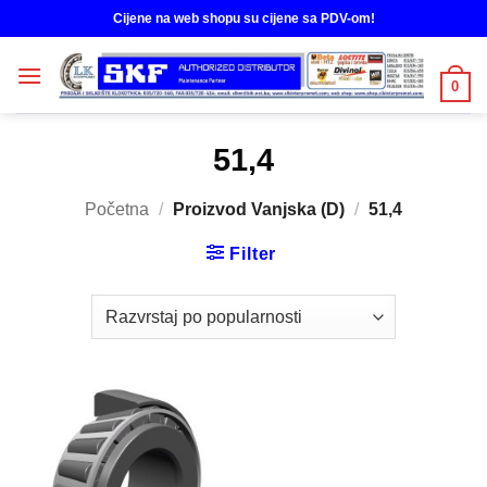
Skip
Cijene na web shopu su cijene sa PDV-om!
to
content
0
51,4
Početna
/
Proizvod Vanjska (D)
/
51,4
Filter