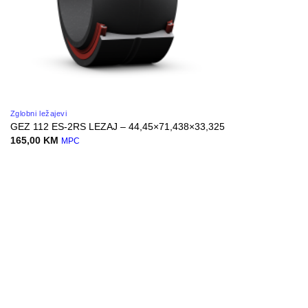
Zglobni ležajevi
GEZ 112 ES-2RS LEZAJ – 44,45×71,438×33,325
165,00
KM
MPC