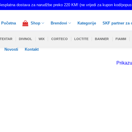
esplatna dostava za narudžbe preko 220 KM! (ne vrijedi za kupon kod/popus
Početna
Shop
Brendovi
Kategorije
SKF partner za 
TEXTAR
DIVINOL
WIX
CORTECO
LOCTITE
BANNER
FIAMM
Novosti
Kontakt
Prikazu