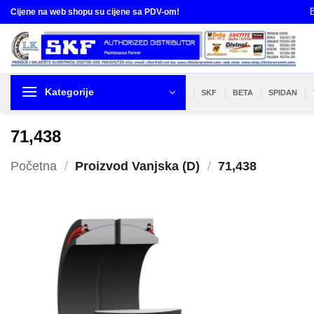
Skip
B
Cijene na web shopu su cijene sa PDV-om!
to
content
Kategorije
SKF
BETA
SPIDAN
71,438
Početna
/
Proizvod Vanjska (D)
/
71,438