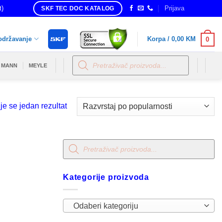
t)
Prijava
SKF TEC DOC KATALOG
održavanje
Korpa /
0,00
KM
0
Products
search
MANN
MEYLE
je se jedan rezultat
Products
search
Kategorije proizvoda
Odaberi kategoriju