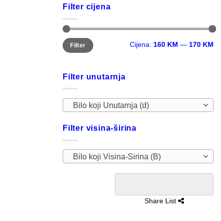
Filter cijena
Minimalna
Maksimalna
Cijena:
160 KM
—
170 KM
Filter
cijena
cijena
Filter unutarnja
Bilo koji Unutarnja (d)
Filter visina-širina
Bilo koji Visina-Sirina (B)
Share List