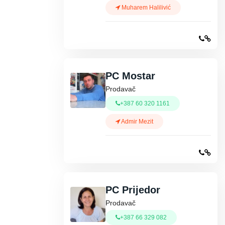
Muharem Halilivić
PC Mostar
Prodavač
+387 60 320 1161
Admir Mezit
PC Prijedor
Prodavač
+387 66 329 082