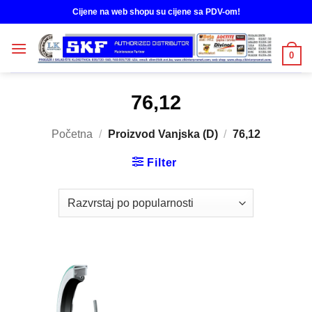
Skip
Cijene na web shopu su cijene sa PDV-om!
to
content
0
76,12
Početna
/
Proizvod Vanjska (D)
/
76,12
Filter