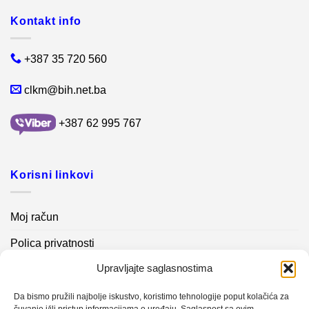
Kontakt info
+387 35 720 560
clkm@bih.net.ba
+387 62 995 767
Korisni linkovi
Moj račun
Polica privatnosti
Upravljajte saglasnostima
Akcijski proizvodi
Kontakt info
Da bismo pružili najbolje iskustvo, koristimo tehnologije poput kolačića za