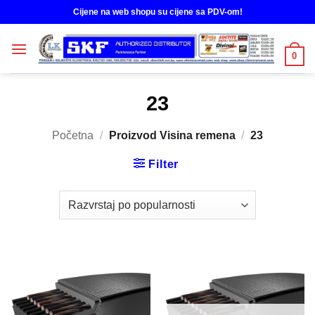
Skip
Cijene na web shopu su cijene sa PDV-om!
to
content
0
23
Početna
/
Proizvod Visina remena
/
23
Filter