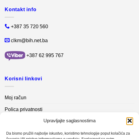
Kontakt info
+387 35 720 560
clkm@bih.net.ba
+387 62 995 767
Korisni linkovi
Moj račun
Polica privatnosti
Upravljajte saglasnostima
Akcijski proizvodi
Kontakt info
Da bismo pružili najbolje iskustvo, koristimo tehnologije poput kolačića za