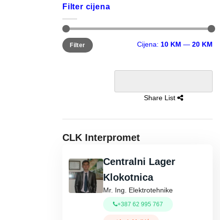
Filter cijena
Minimalna
Maksimalna
Cijena:
10 KM
—
20 KM
Filter
cijena
cijena
Share List
CLK Interpromet
Centralni Lager
Klokotnica
Mr. Ing. Elektrotehnike
+387 62 995 767