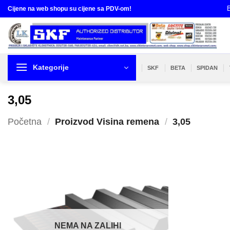
Skip
B
Cijene na web shopu su cijene sa PDV-om!
to
content
Kategorije
SKF
BETA
SPIDAN
3,05
Početna
/
Proizvod Visina remena
/
3,05
NEMA NA ZALIHI