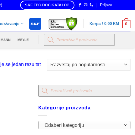
t)
Prijava
SKF TEC DOC KATALOG
održavanje
Korpa /
0,00
KM
0
Products
search
MANN
MEYLE
je se jedan rezultat
Products
search
Kategorije proizvoda
Odaberi kategoriju