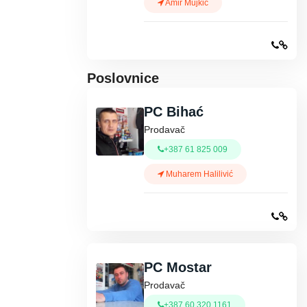
Amir Mujkić
Poslovnice
PC Bihać
Prodavač
+387 61 825 009
Muharem Halilivić
PC Mostar
Prodavač
+387 60 320 1161