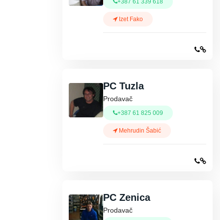
+387 61 339 618
Izet Fako
PC Tuzla
Prodavač
+387 61 825 009
Mehrudin Šabić
PC Zenica
Prodavač