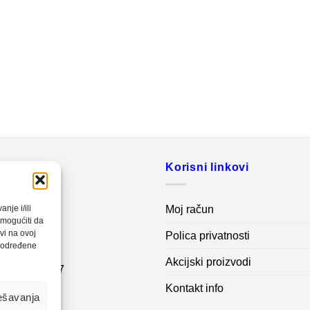
o
Korisni linkovi
20 560
Moj račun
nje i/ili
omogućiti da
vi na ovoj
Polica privatnosti
net.ba
a određene
Akcijski proizvodi
7 62 995 767
Kontakt info
ešavanja