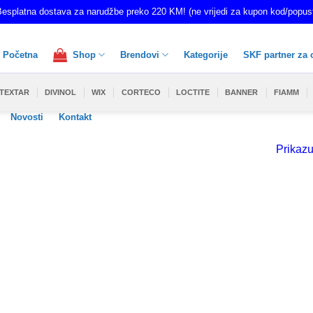
esplatna dostava za narudžbe preko 220 KM! (ne vrijedi za kupon kod/popus
Početna
Shop
Brendovi
Kategorije
SKF partner za 
TEXTAR
DIVINOL
WIX
CORTECO
LOCTITE
BANNER
FIAMM
Novosti
Kontakt
Prikazu