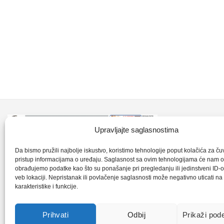
Kontakt inf
Upravljajte saglasnostima
+387 35 7
CLK-Interpromet d.o.o. posluje u sastavu
Da bismo pružili najbolje iskustvo, koristimo tehnologije poput kolačića za čuva
pristup informacijama o uređaju. Saglasnost sa ovim tehnologijama će nam 
grupe SKF distributera od 1996. godine,
obrađujemo podatke kao što su ponašanje pri pregledanju ili jedinstveni ID-o
clkm@bih.
gdje s ponosom mozemo reci da smo
veb lokaciji. Nepristanak ili povlačenje saglasnosti može negativno uticati n
karakteristike i funkcije.
najveci distributer SKF-a na podrucju
+38
Bosne i Hercegovine,.
Prihvati
Odbij
Prikaži pod