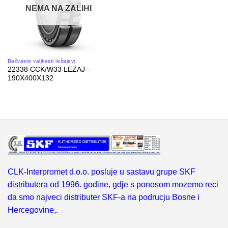
NEMA NA ZALIHI
Bačvasto valjkasti ležajevi
22338 CCK/W33 LEZAJ –
190X400X132
CLK-Interpromet d.o.o. posluje u sastavu grupe SKF
distributera od 1996. godine, gdje s ponosom mozemo reci
da smo najveci distributer SKF-a na podrucju Bosne i
Hercegovine,.