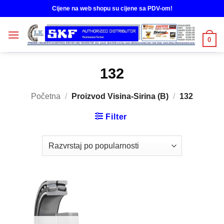
Skip
Cijene na web shopu su cijene sa PDV-om!
to
content
0
132
Početna
/
Proizvod Visina-Sirina (B)
/
132
Filter