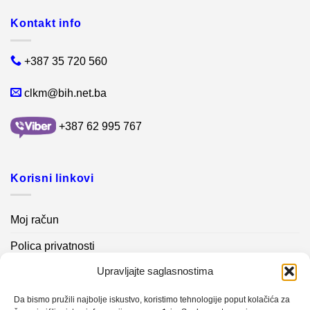
Kontakt info
+387 35 720 560
clkm@bih.net.ba
+387 62 995 767
Korisni linkovi
Moj račun
Polica privatnosti
Upravljajte saglasnostima
Akcijski proizvodi
Kontakt info
Da bismo pružili najbolje iskustvo, koristimo tehnologije poput kolačića za