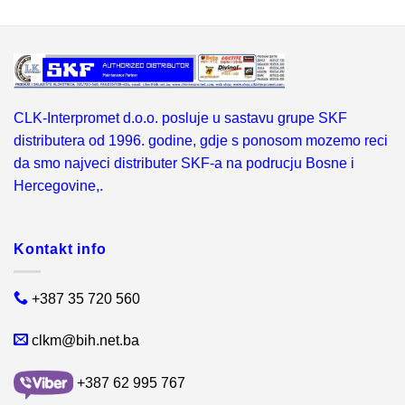
CLK-Interpromet d.o.o. posluje u sastavu grupe SKF
distributera od 1996. godine, gdje s ponosom mozemo reci
da smo najveci distributer SKF-a na podrucju Bosne i
Hercegovine,.
Kontakt info
+387 35 720 560
clkm@bih.net.ba
+387 62 995 767