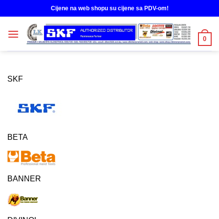
Skip
Cijene na web shopu su cijene sa PDV-om!
to
content
0
SKF
BETA
BANNER