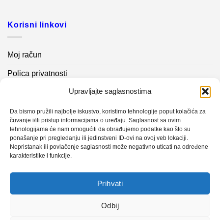
Korisni linkovi
Moj račun
Polica privatnosti
Upravljajte saglasnostima
Akcijski proizvodi
Kontakt info
Da bismo pružili najbolje iskustvo, koristimo tehnologije poput kolačića za
čuvanje i/ili pristup informacijama o uređaju. Saglasnost sa ovim
tehnologijama će nam omogućiti da obrađujemo podatke kao što su
Novosti
ponašanje pri pregledanju ili jedinstveni ID-ovi na ovoj veb lokaciji.
Nepristanak ili povlačenje saglasnosti može negativno uticati na određene
karakteristike i funkcije.
Sistem mjerenja vibracija – TURBO BLOWER
Prihvati
Sistem mjerenja vibracija – papir mašina 4
Certificirani partner za održavanje
Odbij