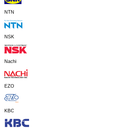
NTN
NSK
Nachi
EZO
KBC