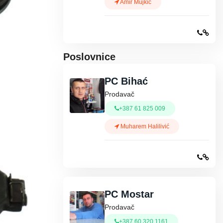
Amir Mujkić
Poslovnice
PC Bihać
Prodavač
+387 61 825 009
Muharem Halilivić
PC Mostar
Prodavač
+387 60 320 1161