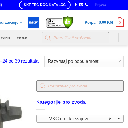
t)
Prijava
SKF TEC DOC KATALOG
održavanje
Korpa /
0,00
KM
0
Products
search
MANN
MEYLE
Sorted
–24 od 39 rezultata
by
popularity
Products
search
Kategorije proizvoda
VKC druck ležajevi
×