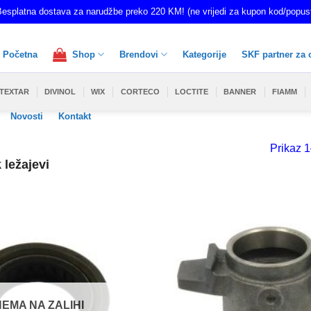
esplatna dostava za narudžbe preko 220 KM! (ne vrijedi za kupon kod/popus
Početna
Shop
Brendovi
Kategorije
SKF partner za 
TEXTAR
DIVINOL
WIX
CORTECO
LOCTITE
BANNER
FIAMM
Novosti
Kontakt
Prikaz 1
ležajevi
NEMA NA ZALIHI