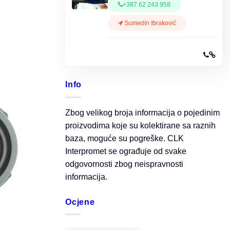
+387 62 243 958
Sumedin Ibraković
Info
Zbog velikog broja informacija o pojedinim
proizvodima koje su kolektirane sa raznih
baza, moguće su pogreške. CLK
Interpromet se ograđuje od svake
odgovornosti zbog neispravnosti
informacija.
Ocjene