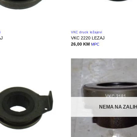
i
VKC druck ležajevi
AJ
VKC 2220 LEZAJ
26,00
KM
MPC
NEMA NA ZALIH