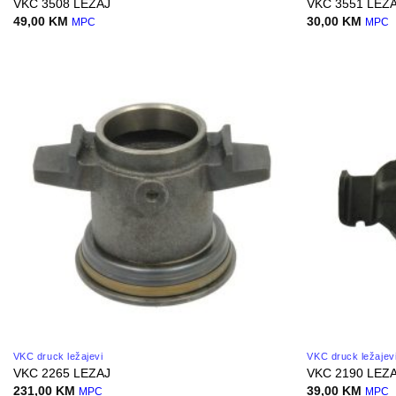
VKC 3508 LEZAJ
VKC 3551 LEZ
49,00
KM
30,00
KM
MPC
MPC
VKC druck ležajevi
VKC druck ležajev
VKC 2265 LEZAJ
VKC 2190 LEZ
231,00
KM
39,00
KM
MPC
MPC