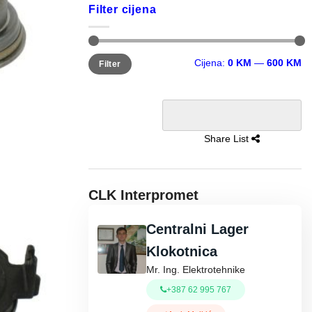
Filter cijena
Minimalna
Maksimalna
Cijena:
0 KM
—
600 KM
Filter
cijena
cijena
Share List
CLK Interpromet
Centralni Lager
Klokotnica
Mr. Ing. Elektrotehnike
+387 62 995 767