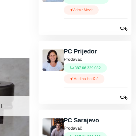
Admir Mezit
PC Prijedor
Prodavač
+387 66 329 082
Mediha Hodžić
I
PC Sarajevo
Prodavač