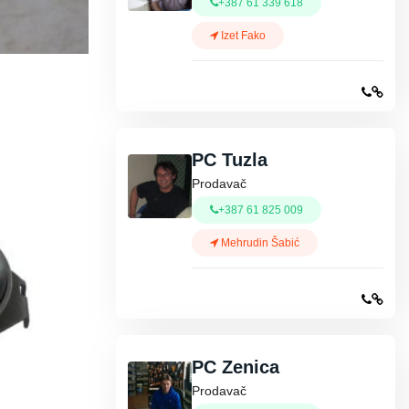
+387 61 339 618
Izet Fako
PC Tuzla
Prodavač
+387 61 825 009
Mehrudin Šabić
PC Zenica
Prodavač