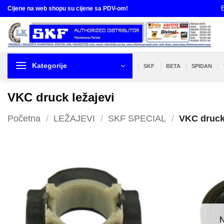
Skip
B
Cijene na web shopu su cijene sa PDV-om!
to
content
Kategorije
SKF
BETA
SPIDAN
VKC druck ležajevi
Početna
/
LEŽAJEVI
/
SKF SPECIAL
/
VKC druck 