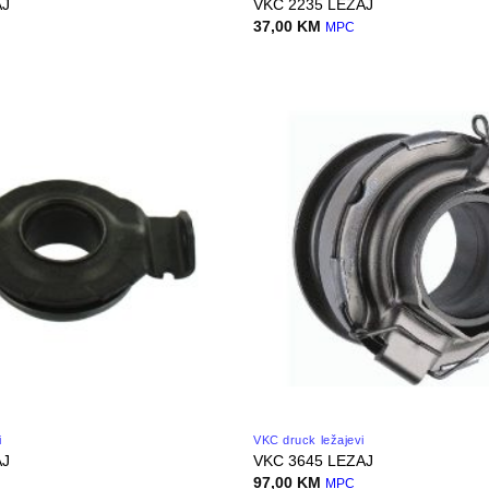
AJ
VKC 2235 LEZAJ
37,00
KM
MPC
i
VKC druck ležajevi
AJ
VKC 3645 LEZAJ
97,00
KM
MPC