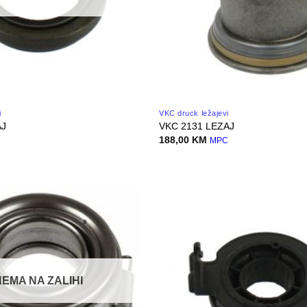
i
VKC druck ležajevi
AJ
VKC 2131 LEZAJ
188,00
KM
MPC
NEMA NA ZALIHI