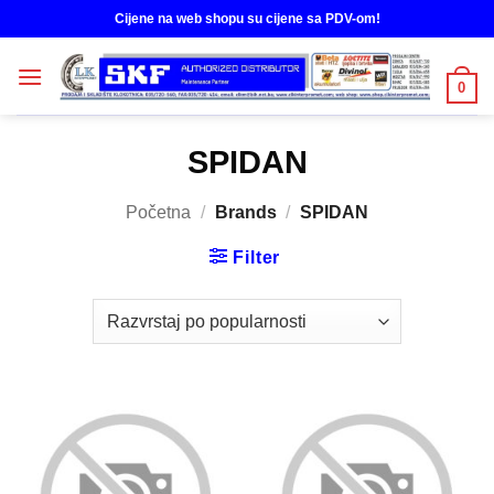
Skip
Cijene na web shopu su cijene sa PDV-om!
to
content
0
SPIDAN
Početna
/
Brands
/
SPIDAN
Filter