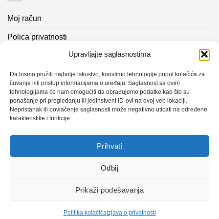
Moj račun
Polica privatnosti
Upravljajte saglasnostima
Akcijski proizvodi
Kontakt info
Da bismo pružili najbolje iskustvo, koristimo tehnologije poput kolačića za
čuvanje i/ili pristup informacijama o uređaju. Saglasnost sa ovim
tehnologijama će nam omogućiti da obrađujemo podatke kao što su
Novosti
ponašanje pri pregledanju ili jedinstveni ID-ovi na ovoj veb lokaciji.
Nepristanak ili povlačenje saglasnosti može negativno uticati na određene
karakteristike i funkcije.
Sistem mjerenja vibracija – TURBO BLOWER
Prihvati
Sistem mjerenja vibracija – papir mašina 4
Certificirani partner za održavanje
Odbij
Prikaži podešavanja
Design with ♥ by
Laufer
Politika kolačića
Izjava o privatnosti
Copyright 2026 © CLK Interpromet