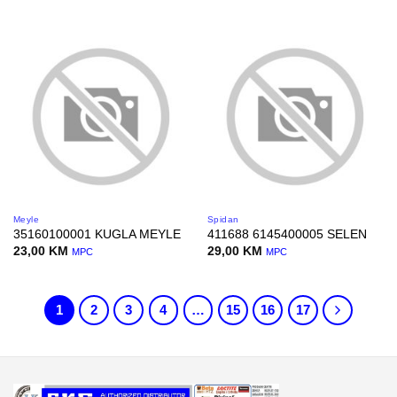
Meyle
Spidan
35160100001 KUGLA MEYLE
411688 6145400005 SELEN
23,00
KM
29,00
KM
MPC
MPC
1
2
3
4
…
15
16
17