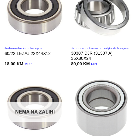
Jednoredni kruti ležajevi
Jednoredni konusno valjkasti ležajevi
30307 DJR (31307 A)
60/22 LEZAJ 22X44X12
35X80X24
18,00
KM
80,00
KM
MPC
MPC
NEMA NA ZALIHI