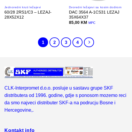
Jednoredni kruti ležajevi
Dvoredni ležajevi sa kosim dodirom
60/28 2RS1/C3 – LEZAJ-
DAC 3564 A-1CS31 LEZAJ
28X52X12
35X64X37
85,00
KM
MPC
1
2
3
4
CLK-Interpromet d.o.o. posluje u sastavu grupe SKF
distributera od 1996. godine, gdje s ponosom mozemo reci
da smo najveci distributer SKF-a na podrucju Bosne i
Hercegovine,.
Kontakt info