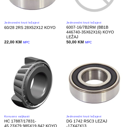
Jednoredni kruti ležajevi
Jednoredni kruti ležajevi
6007-16/7B2RM (BB1B
60/28 2RS 28X52X12 KOYO
446740-35X62X16) KOYO
LEŽAJ
22,00
KM
50,00
KM
MPC
MPC
Konusno valjkasti
Jednoredni kruti ležajevi
HC 17887/17831-
DG 1742 RSC3 LEZAJ
45,23X79,985X19,842 KOYO
-17X42X13