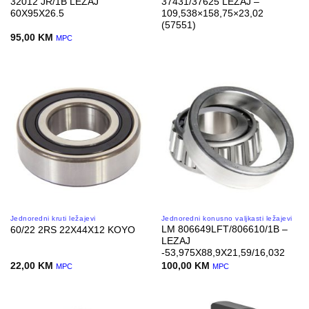
32012 JR/1B LEZAJ
37431/37625 LEZAJ –
60X95X26.5
109,538×158,75×23,02
(57551)
95,00
KM
MPC
Jednoredni kruti ležajevi
Jednoredni konusno valjkasti ležajevi
LM 806649LFT/806610/1B –
60/22 2RS 22X44X12 KOYO
LEZAJ
-53,975X88,9X21,59/16,032
22,00
KM
100,00
KM
MPC
MPC