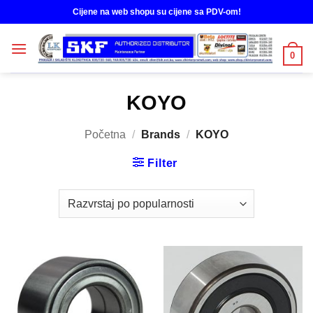
Skip
Cijene na web shopu su cijene sa PDV-om!
to
content
0
KOYO
Početna
/
Brands
/
KOYO
Filter