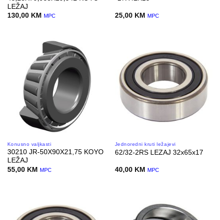
LEŽAJ
130,00
KM
25,00
KM
MPC
MPC
Konusno valjkasti
Jednoredni kruti ležajevi
30210 JR-50X90X21,75 KOYO
62/32-2RS LEZAJ 32x65x17
LEŽAJ
55,00
KM
40,00
KM
MPC
MPC