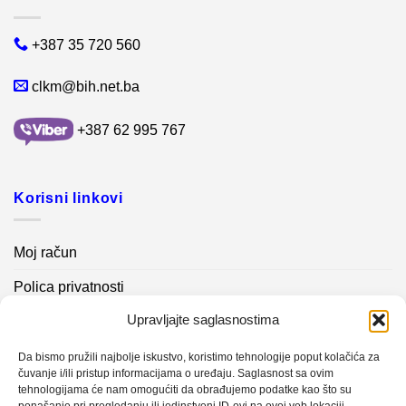
+387 35 720 560
clkm@bih.net.ba
+387 62 995 767
Korisni linkovi
Moj račun
Polica privatnosti
Upravljajte saglasnostima
Akcijski proizvodi
Kontakt info
Da bismo pružili najbolje iskustvo, koristimo tehnologije poput kolačića za
čuvanje i/ili pristup informacijama o uređaju. Saglasnost sa ovim
tehnologijama će nam omogućiti da obrađujemo podatke kao što su
Novosti