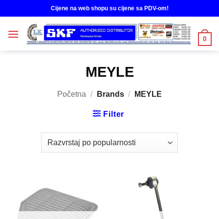
Skip
Cijene na web shopu su cijene sa PDV-om!
to
content
0
MEYLE
Početna
/
Brands
/
MEYLE
Filter