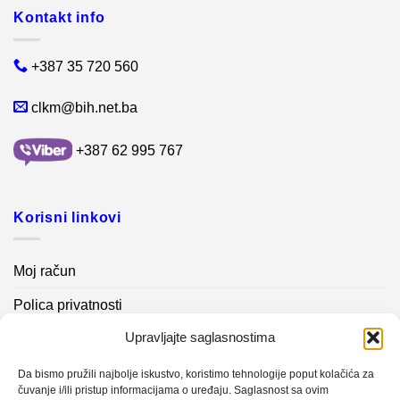
Kontakt info
+387 35 720 560
clkm@bih.net.ba
+387 62 995 767
Korisni linkovi
Moj račun
Polica privatnosti
Upravljajte saglasnostima
Akcijski proizvodi
Kontakt info
Da bismo pružili najbolje iskustvo, koristimo tehnologije poput kolačića za
čuvanje i/ili pristup informacijama o uređaju. Saglasnost sa ovim