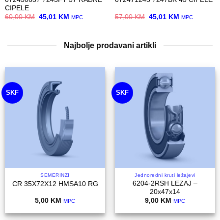
CIPELE
Original
Current
Original
Current
60,00
KM
45,01
KM
57,00
KM
45,01
KM
MPC
MPC
price
price
price
price
was:
is:
was:
is:
60,00 KM.
45,01 KM.
57,00 KM.
45,01 KM.
Najbolje prodavani artikli
SKF
SKF
SEMERINZI
Jednoredni kruti ležajevi
6204-2RSH LEZAJ –
CR 35X72X12 HMSA10 RG
20x47x14
5,00
KM
9,00
KM
MPC
MPC