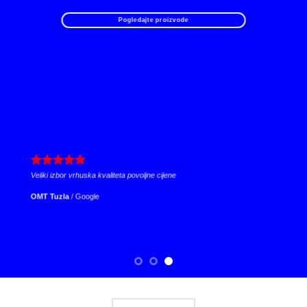
Pogledajte proizvode
Izuzetno uslužni i profesionalni, za svaku preporuku.
Nihad Pekmezović
/
Facebook