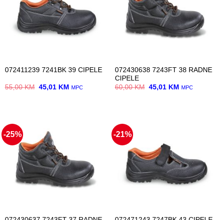
072430638 7243FT 38 RADNE
072411239 7241BK 39 CIPELE
CIPELE
Original
Current
Original
Current
55,00
KM
45,01
KM
60,00
KM
45,01
KM
MPC
MPC
price
price
price
price
was:
is:
was:
is:
55,00 KM.
45,01 KM.
60,00 KM.
45,01 KM.
-25%
-21%
072430637 7243FT 37 RADNE
072471243 7247BK 43 CIPELE