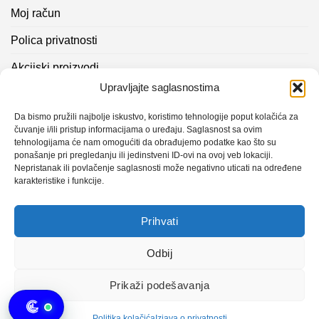
Moj račun
Polica privatnosti
Akcijski proizvodi
Upravljajte saglasnostima
Kontakt info
Da bismo pružili najbolje iskustvo, koristimo tehnologije poput kolačića za
čuvanje i/ili pristup informacijama o uređaju. Saglasnost sa ovim
Novosti
tehnologijama će nam omogućiti da obrađujemo podatke kao što su
ponašanje pri pregledanju ili jedinstveni ID-ovi na ovoj veb lokaciji.
Nepristanak ili povlačenje saglasnosti može negativno uticati na određene
Sistem mjerenja vibracija – TURBO BLOWER
karakteristike i funkcije.
Sistem mjerenja vibracija – papir mašina 4
Prihvati
Certificirani partner za održavanje
Odbij
Design with ♥ by
Laufer
Prikaži podešavanja
Copyright 2026 © CLK Interpromet
Politika kolačića
Izjava o privatnosti