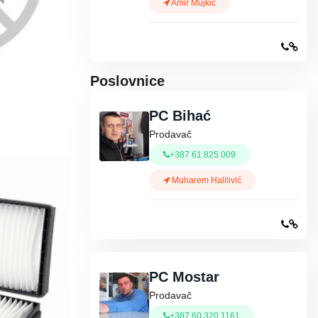
Amir Mujkić
Poslovnice
PC Bihać
Prodavač
+387 61 825 009
Muharem Halilivić
PC Mostar
Prodavač
+387 60 320 1161