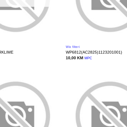
Wix filteri
RKLIME
WP6812(AC2825)1123201001)
10,00
KM
MPC