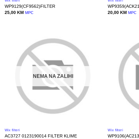
Wix filteri
Wix filteri
WP9129(CF9562)FILTER
WP9359(ACK21
25,00
KM
20,00
KM
MPC
MPC
NEMA NA ZALIHI
Wix filteri
Wix filteri
AC3727 0123190014 FILTER KLIME
WP9106(AC213