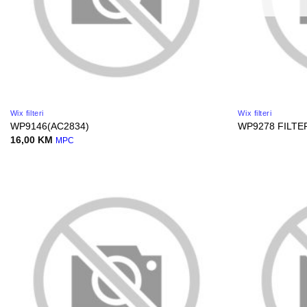
Wix filteri
Wix filteri
WP9146(AC2834)
WP9278 FILTE
16,00
KM
MPC