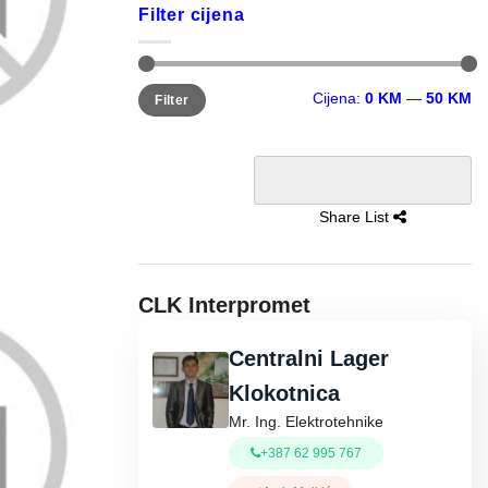
Filter cijena
Minimalna
Maksimalna
Cijena:
0 KM
—
50 KM
Filter
cijena
cijena
Share List
CLK Interpromet
Centralni Lager
Klokotnica
Mr. Ing. Elektrotehnike
+387 62 995 767