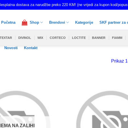
esplatna dostava za narudžbe preko 220 KM! (ne vrijedi za kupon kod/popus
Početna
Shop
Brendovi
Kategorije
SKF partner za 
TEXTAR
DIVINOL
WIX
CORTECO
LOCTITE
BANNER
FIAMM
Novosti
Kontakt
Prikaz 1
NEMA NA ZALIHI