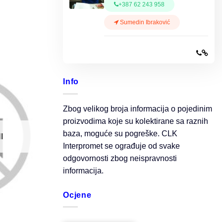
+387 62 243 958
Sumedin Ibraković
Info
Zbog velikog broja informacija o pojedinim
proizvodima koje su kolektirane sa raznih
baza, moguće su pogreške. CLK
I
Interpromet se ograđuje od svake
odgovornosti zbog neispravnosti
informacija.
Ocjene