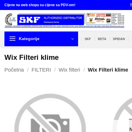
Skip
B
Cijene na web shopu su cijene sa PDV-om!
to
content
Kategorije
SKF
BETA
SPIDAN
Wix Filteri klime
Početna
/
FILTERI
/
Wix filteri
/
Wix Filteri klime