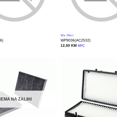
Wix filteri
6)
WP9036(AC2532)
12,00
KM
MPC
NEMA NA ZALIHI