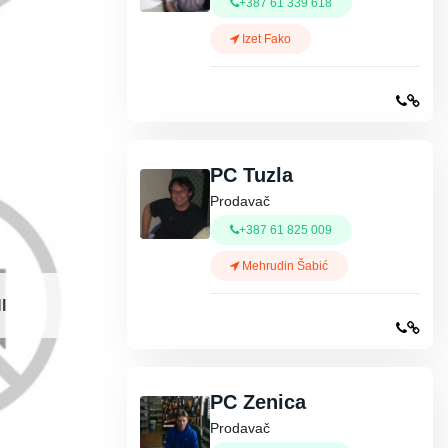
+387 61 339 618
Izet Fako
PC Tuzla
Prodavač
+387 61 825 009
Mehrudin Šabić
I
PC Zenica
Prodavač