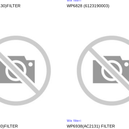
Wix filteri
30)FILTER
WP6828 (6123190003)
Wix filteri
0)FILTER
WP6938(AC2131) FILTER