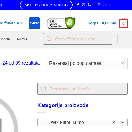
t)
Prijava
SKF TEC DOC KATALOG
održavanje
Korpa /
0,00
KM
0
Products
search
MANN
MEYLE
Sorted
–24 od 69 rezultata
by
popularity
Products
search
Kategorije proizvoda
Wix Filteri klime
×