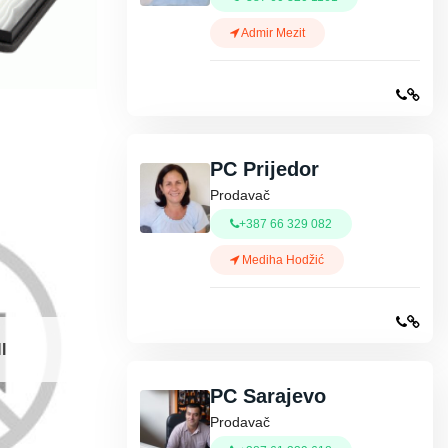
Admir Mezit
PC Prijedor
Prodavač
+387 66 329 082
Mediha Hodžić
I
PC Sarajevo
Prodavač