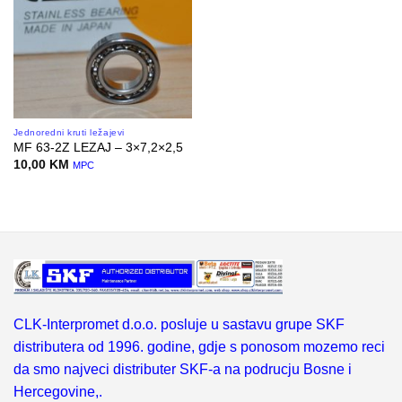
Jednoredni kruti ležajevi
MF 63-2Z LEZAJ – 3×7,2×2,5
10,00
KM
MPC
CLK-Interpromet d.o.o. posluje u sastavu grupe SKF
distributera od 1996. godine, gdje s ponosom mozemo reci
da smo najveci distributer SKF-a na podrucju Bosne i
Hercegovine,.