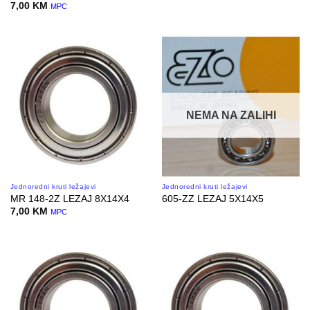
7,00
KM
MPC
NEMA NA ZALIHI
Jednoredni kruti ležajevi
Jednoredni kruti ležajevi
MR 148-2Z LEZAJ 8X14X4
605-ZZ LEZAJ 5X14X5
7,00
KM
MPC