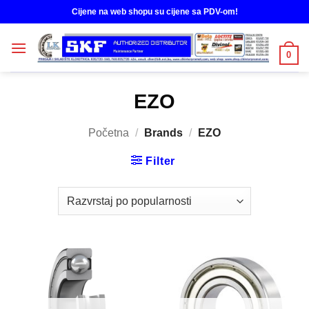
Skip
Cijene na web shopu su cijene sa PDV-om!
to
content
0
EZO
Početna
/
Brands
/
EZO
Filter