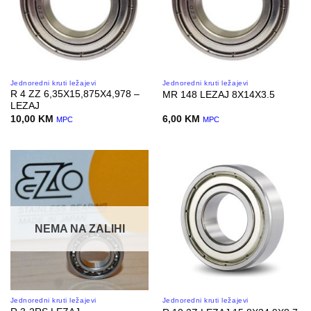
Jednoredni kruti ležajevi
Jednoredni kruti ležajevi
R 4 ZZ 6,35X15,875X4,978 –
MR 148 LEZAJ 8X14X3.5
LEZAJ
10,00
KM
6,00
KM
MPC
MPC
NEMA NA ZALIHI
Jednoredni kruti ležajevi
Jednoredni kruti ležajevi