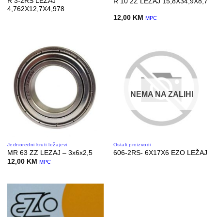
R 3-2RS LEZAJ
R 10 2Z LEZAJ 15,8X34,9X8,7
4,762X12,7X4,978
12,00
KM
MPC
NEMA NA ZALIHI
Jednoredni kruti ležajevi
Ostali proizvodi
MR 63 ZZ LEZAJ – 3x6x2,5
606-2RS- 6X17X6 EZO LEŽAJ
12,00
KM
MPC