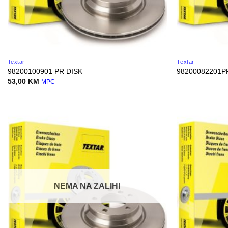
Textar
Textar
98200100901 PR DISK
98200082201P
53,00
KM
MPC
NEMA NA ZALIHI