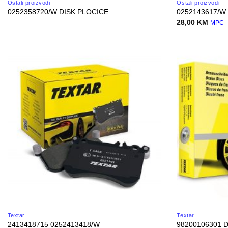
Ostali proizvodi
Ostali proizvodi
0252358720/W DISK PLOCICE
0252143617/W
28,00
KM
MPC
Textar
Textar
2413418715 0252413418/W
98200106301 