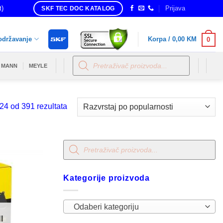
t)
Prijava
SKF TEC DOC KATALOG
održavanje
Korpa /
0,00
KM
0
Products
search
MANN
MEYLE
Sorted
24 od 391 rezultata
by
popularity
Products
search
Kategorije proizvoda
Odaberi kategoriju
I