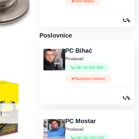
Amir Mujkić
Poslovnice
PC Bihać
Prodavač
+387 61 825 009
Muharem Halilivić
I
PC Mostar
Prodavač
+387 60 320 1161