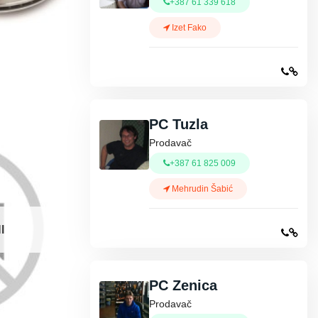
+387 61 339 618
Izet Fako
PC Tuzla
Prodavač
+387 61 825 009
Mehrudin Šabić
I
PC Zenica
Prodavač