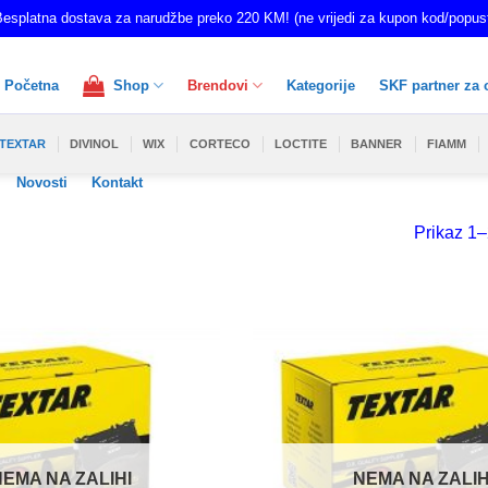
esplatna dostava za narudžbe preko 220 KM! (ne vrijedi za kupon kod/popus
Početna
Shop
Brendovi
Kategorije
SKF partner za 
TEXTAR
DIVINOL
WIX
CORTECO
LOCTITE
BANNER
FIAMM
Novosti
Kontakt
Prikaz 1–
NEMA NA ZALIHI
NEMA NA ZALIH