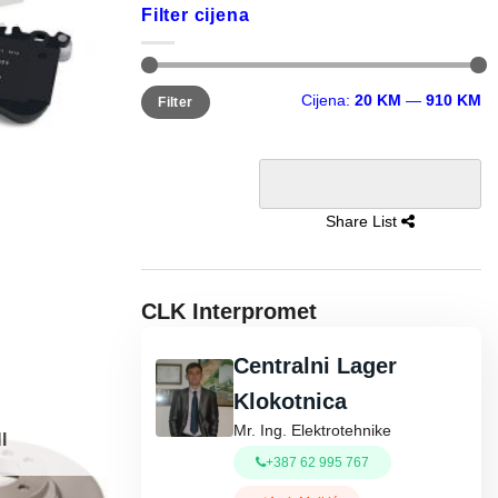
Filter cijena
Minimalna
Maksimalna
Cijena:
20 KM
—
910 KM
Filter
cijena
cijena
Share List
CLK Interpromet
Centralni Lager
Klokotnica
Mr. Ing. Elektrotehnike
I
+387 62 995 767