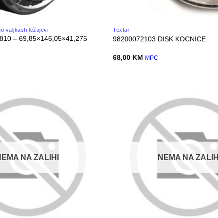
 valjkasti ležajevi
Textar
810 – 69,85×146,05×41,275
98200072103 DISK KOCNICE
68,00
KM
MPC
NEMA NA ZALIHI
NEMA NA ZALIH