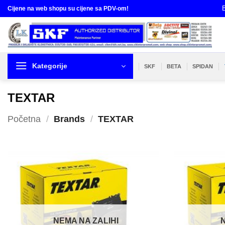
Skip
B
Cijene na web shopu su cijene sa PDV-om!
to
content
Kategorije
SKF
BETA
SPIDAN
TEXTAR
Početna
/
Brands
/
TEXTAR
NEMA NA ZALIHI