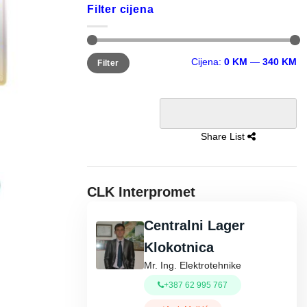
Filter cijena
Minimalna
Maksimalna
Cijena:
0 KM
—
340 KM
Filter
cijena
cijena
Share List
CLK Interpromet
Centralni Lager
Klokotnica
Mr. Ing. Elektrotehnike
+387 62 995 767