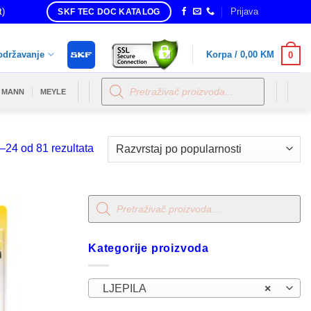
t)
Prijava
SKF TEC DOC KATALOG
održavanje
Korpa /
0,00
KM
0
Products
search
MANN
MEYLE
Sorted
–24 od 81 rezultata
by
popularity
Products
search
Kategorije proizvoda
LJEPILA
×