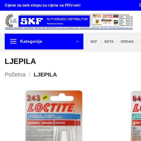
Skip
B
Cijene na web shopu su cijene sa PDV-om!
to
content
Kategorije
SKF
BETA
SPIDAN
LJEPILA
Početna
/
LJEPILA