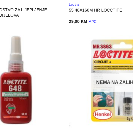
Loctite
EDSTVO ZA LIJEPLJENJE
55 48X160M HR LOCCTITE
 DIJELOVA
29,00
KM
MPC
NEMA NA ZALIH