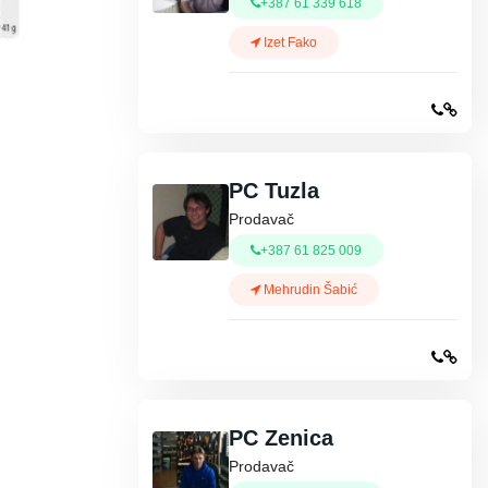
+387 61 339 618
Izet Fako
PC Tuzla
Prodavač
+387 61 825 009
Mehrudin Šabić
PC Zenica
Prodavač