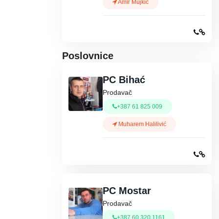
Amir Mujkić
Poslovnice
PC Bihać
Prodavač
+387 61 825 009
Muharem Halilivić
PC Mostar
Prodavač
+387 60 320 1161