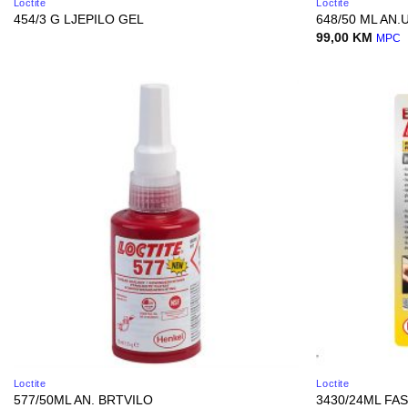
Loctite
Loctite
454/3 G LJEPILO GEL
648/50 ML AN
99,00
KM
MPC
Loctite
Loctite
577/50ML AN. BRTVILO
3430/24ML FA