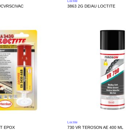
Loctite
.UCVRSCIVAC
3863 2G DE/AU LOCTITE
Loctite
ST EPOX
730 VR TEROSON AE 400 ML