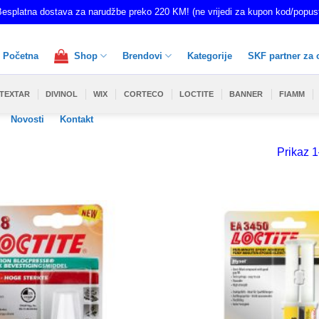
esplatna dostava za narudžbe preko 220 KM! (ne vrijedi za kupon kod/popus
Početna
Shop
Brendovi
Kategorije
SKF partner za 
TEXTAR
DIVINOL
WIX
CORTECO
LOCTITE
BANNER
FIAMM
Novosti
Kontakt
Prikaz 1