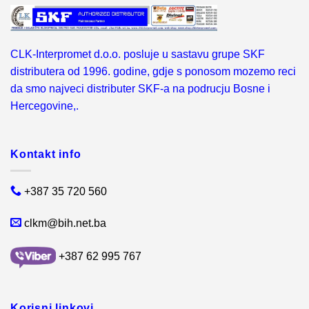
CLK-Interpromet d.o.o. posluje u sastavu grupe SKF
distributera od 1996. godine, gdje s ponosom mozemo reci
da smo najveci distributer SKF-a na podrucju Bosne i
Hercegovine,.
Kontakt info
+387 35 720 560
clkm@bih.net.ba
+387 62 995 767
Korisni linkovi