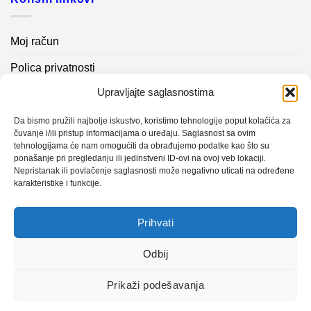
Moj račun
Polica privatnosti
Upravljajte saglasnostima
Akcijski proizvodi
Kontakt info
Da bismo pružili najbolje iskustvo, koristimo tehnologije poput kolačića za
čuvanje i/ili pristup informacijama o uređaju. Saglasnost sa ovim
tehnologijama će nam omogućiti da obrađujemo podatke kao što su
Novosti
ponašanje pri pregledanju ili jedinstveni ID-ovi na ovoj veb lokaciji.
Nepristanak ili povlačenje saglasnosti može negativno uticati na određene
karakteristike i funkcije.
Sistem mjerenja vibracija – TURBO BLOWER
Prihvati
Sistem mjerenja vibracija – papir mašina 4
Certificirani partner za održavanje
Odbij
Prikaži podešavanja
Design with ♥ by
Laufer