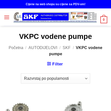
Skip
Cijene na web shopu su cijene sa PDV-om!
to
content
0
VKPC vodene pumpe
Početna
/
AUTODIJELOVI
/
SKF
/
VKPC vodene
pumpe
Filter