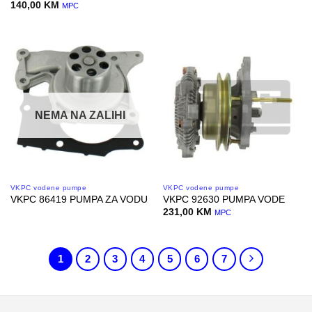
140,00
KM
MPC
NEMA NA ZALIHI
VKPC vodene pumpe
VKPC vodene pumpe
VKPC 86419 PUMPA ZA VODU
VKPC 92630 PUMPA VODE
231,00
KM
MPC
1
2
3
4
5
6
7