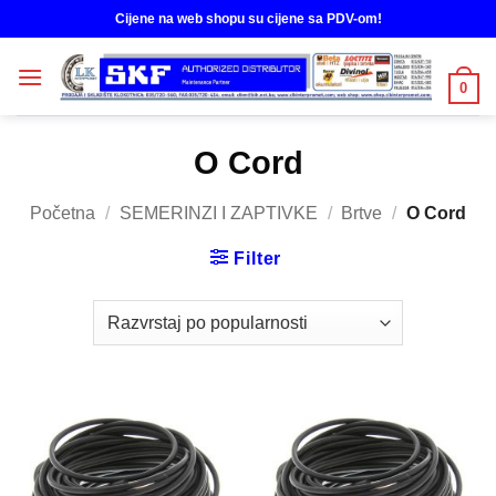
Skip
Cijene na web shopu su cijene sa PDV-om!
to
content
0
O Cord
Početna
/
SEMERINZI I ZAPTIVKE
/
Brtve
/
O Cord
Filter