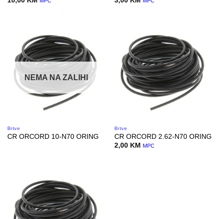
10,00
KM
3,00
KM
MPC
MPC
NEMA NA ZALIHI
Brtve
Brtve
CR ORCORD 10-N70 ORING
CR ORCORD 2.62-N70 ORING
2,00
KM
MPC