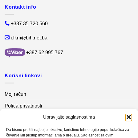
Kontakt info
+387 35 720 560
clkm@bih.net.ba
+387 62 995 767
Korisni linkovi
Moj račun
Polica privatnosti
Upravljajte saglasnostima
Akcijski proizvodi
Kontakt info
Da bismo pružili najbolje iskustvo, koristimo tehnologije poput kolačića za
čuvanje i/ili pristup informacijama o uređaju. Saglasnost sa ovim