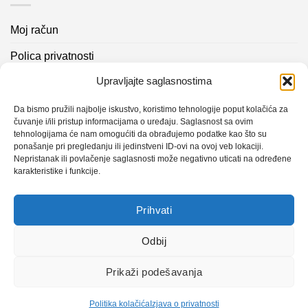
Moj račun
Polica privatnosti
Upravljajte saglasnostima
Akcijski proizvodi
Kontakt info
Da bismo pružili najbolje iskustvo, koristimo tehnologije poput kolačića za
čuvanje i/ili pristup informacijama o uređaju. Saglasnost sa ovim
tehnologijama će nam omogućiti da obrađujemo podatke kao što su
Novosti
ponašanje pri pregledanju ili jedinstveni ID-ovi na ovoj veb lokaciji.
Nepristanak ili povlačenje saglasnosti može negativno uticati na određene
karakteristike i funkcije.
Sistem mjerenja vibracija – TURBO BLOWER
Prihvati
Sistem mjerenja vibracija – papir mašina 4
Certificirani partner za održavanje
Odbij
Prikaži podešavanja
Design with ♥ by
Laufer
Politika kolačića
Izjava o privatnosti