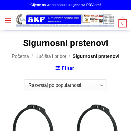
Skip
Cijene na web shopu su cijene sa PDV-om!
to
content
0
Sigurnosni prstenovi
Početna
/
Kućišta i pribor
/
Sigurnosni prstenovi
Filter