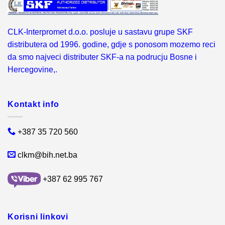
CLK-Interpromet d.o.o. posluje u sastavu grupe SKF
distributera od 1996. godine, gdje s ponosom mozemo reci
da smo najveci distributer SKF-a na podrucju Bosne i
Hercegovine,.
Kontakt info
+387 35 720 560
clkm@bih.net.ba
+387 62 995 767
Korisni linkovi