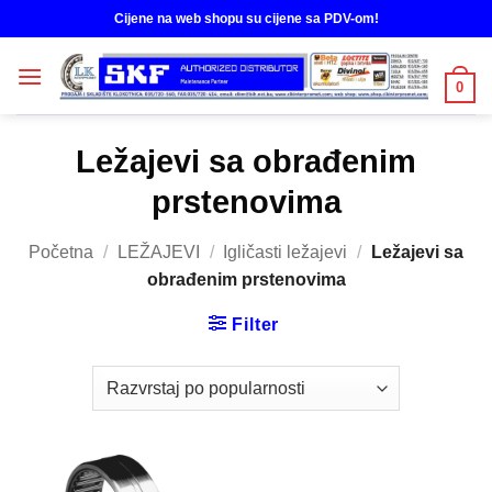
Skip
Cijene na web shopu su cijene sa PDV-om!
to
content
0
Ležajevi sa obrađenim
prstenovima
Početna
/
LEŽAJEVI
/
Igličasti ležajevi
/
Ležajevi sa
obrađenim prstenovima
Filter