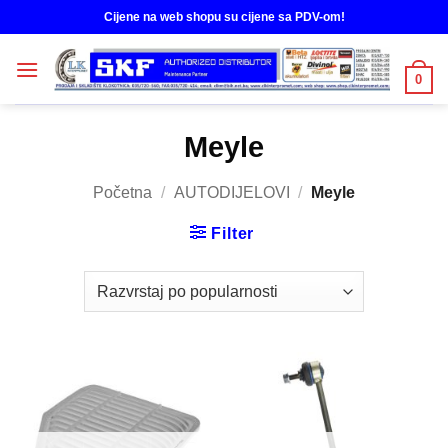
Skip
Cijene na web shopu su cijene sa PDV-om!
to
content
0
Meyle
Početna
/
AUTODIJELOVI
/
Meyle
Filter