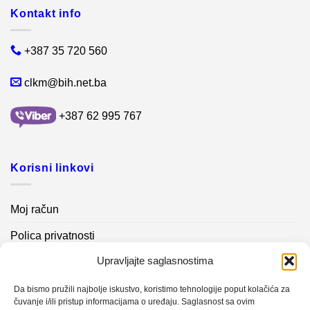
Kontakt info
+387 35 720 560
clkm@bih.net.ba
+387 62 995 767
Korisni linkovi
Moj račun
Polica privatnosti
Upravljajte saglasnostima
Akcijski proizvodi
Kontakt info
Da bismo pružili najbolje iskustvo, koristimo tehnologije poput kolačića za
čuvanje i/ili pristup informacijama o uređaju. Saglasnost sa ovim