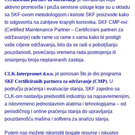
aktivno promoviše i pruža servisne usluge koje su u skladu
sa SKF-ovom metodologijom i koriste SKF proizvode kako
bi odgovorila na zahtjeve krajnjih korisnika. SKF CMP-ovi
(Certified Maintenance Partner – Certificirani partneri za
održavanje) rade rame uz rame s vama kako bi postigli
vaše ciljeve održavanja, bilo da se radi o poboljšanju
pouzdanosti, povećanju vremena rada postrojenja ili
smanjenju broja neplaniranih zastoja.
CLK-Interpromet d.o.o.
je ponosan što je dio programa
SKF Certificiranih partnera za održavanje (CMP)
.
U
području praćenja i evaluacije stanja, SKF zajedno sa
CLK-om nastavlja predvoditi industriju sa najsavremenijim,
a istovremeno jednostavnim alatima i tehnologijama – od
periodičnog i online praćenja stanja do upravljanja
pouzdanošću mašina i softvera za analizu stanja.
Putem nas možete iskoristiti bogate resurse i iskustvo