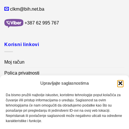
clkm@bih.net.ba
+387 62 995 767
Korisni linkovi
Moj račun
Polica privatnosti
Upravljajte saglasnostima
Akcijski proizvodi
Kontakt info
Da bismo pružili najbolje iskustvo, koristimo tehnologije poput kolačića za
čuvanje i/ili pristup informacijama o uređaju. Saglasnost sa ovim
tehnologijama će nam omogućiti da obrađujemo podatke kao što su
Novosti
ponašanje pri pregledanju ili jedinstveni ID-ovi na ovoj veb lokaciji.
Nepristanak ili povlačenje saglasnosti može negativno uticati na određene
karakteristike i funkcije.
Sistem mjerenja vibracija – TURBO BLOWER