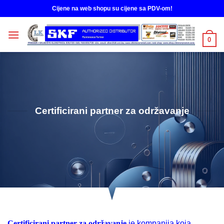
Skip
Cijene na web shopu su cijene sa PDV-om!
to
content
0
Certificirani partner za održavanje
Certificirani partner za održavanje
je kompanija koja