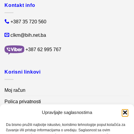
Kontakt info
+387 35 720 560
clkm@bih.net.ba
+387 62 995 767
Korisni linkovi
Moj račun
Polica privatnosti
Upravljajte saglasnostima
Akcijski proizvodi
Kontakt info
Da bismo pružili najbolje iskustvo, koristimo tehnologije poput kolačića za
čuvanje i/ili pristup informacijama o uređaju. Saglasnost sa ovim