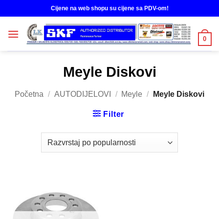
Skip
Cijene na web shopu su cijene sa PDV-om!
to
content
0
Meyle Diskovi
Početna
/
AUTODIJELOVI
/
Meyle
/
Meyle Diskovi
Filter