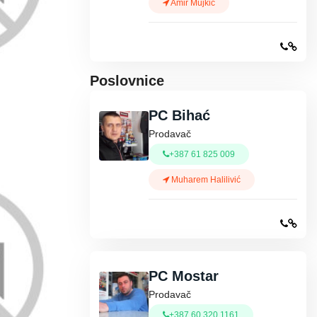
Amir Mujkić
Poslovnice
PC Bihać
Prodavač
+387 61 825 009
Muharem Halilivić
PC Mostar
Prodavač
+387 60 320 1161