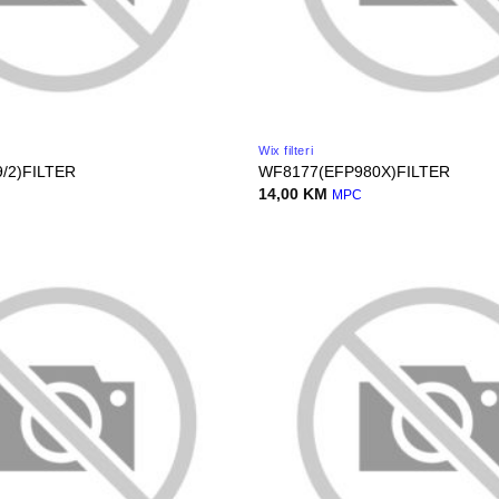
Wix filteri
/2)FILTER
WF8177(EFP980X)FILTER
14,00
KM
MPC