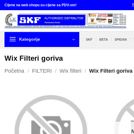
Skip
B
Cijene na web shopu su cijene sa PDV-om!
to
content
Kategorije
SKF
BETA
SPIDAN
Wix Filteri goriva
Početna
/
FILTERI
/
Wix filteri
/
Wix Filteri goriva