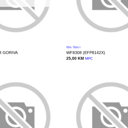
Wix filteri
R GORIVA
WF8308 (EFP8142X)
25,00
KM
MPC