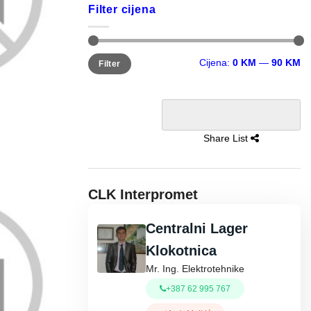
Filter cijena
Minimalna
Maksimalna
Cijena:
0 KM
—
90 KM
Filter
cijena
cijena
Share List
CLK Interpromet
Centralni Lager
Klokotnica
Mr. Ing. Elektrotehnike
+387 62 995 767