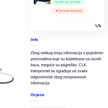
+387 62 243 958
Sumedin Ibraković
Info
Zbog velikog broja informacija o pojedinim
proizvodima koje su kolektirane sa raznih
baza, moguće su pogreške. CLK
I
Interpromet se ograđuje od svake
odgovornosti zbog neispravnosti
informacija.
Ocjene