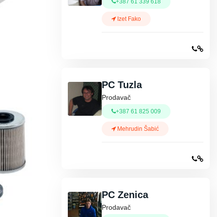
+387 61 339 618
Izet Fako
PC Tuzla
Prodavač
+387 61 825 009
Mehrudin Šabić
PC Zenica
Prodavač