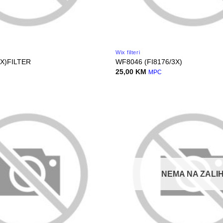
Wix filteri
X)FILTER
WF8046 (FI8176/3X)
25,00
KM
MPC
NEMA NA ZALIH