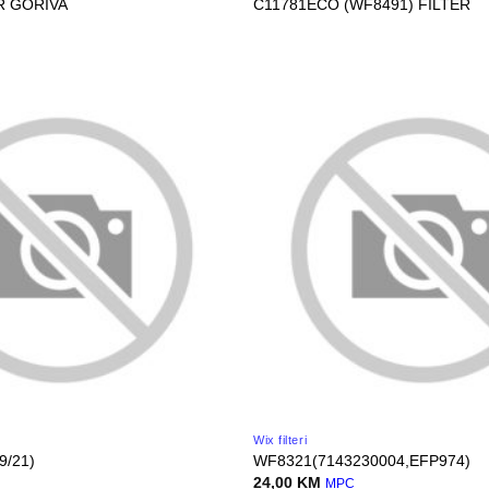
R GORIVA
C11781ECO (WF8491) FILTER
Wix filteri
9/21)
WF8321(7143230004,EFP974)
24,00
KM
MPC