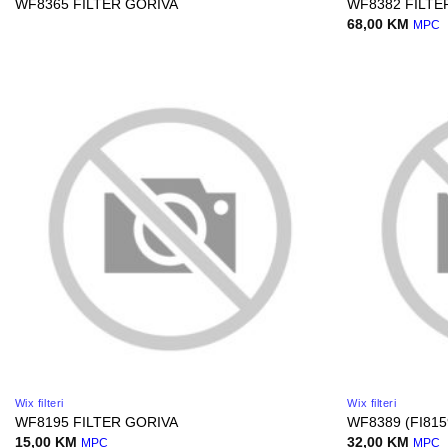
WF8365 FILTER GORIVA
WF8382 FILTE
68,00
KM
MPC
Wix filteri
Wix filteri
WF8195 FILTER GORIVA
WF8389 (FI815
15,00
KM
32,00
KM
MPC
MPC