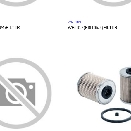
Wix filteri
/4)FILTER
WF8317(FI6165/2)FILTER