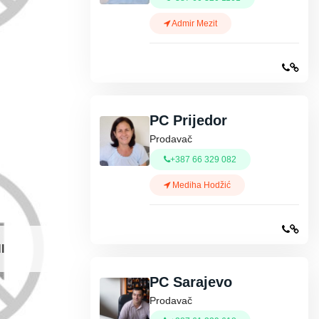
Admir Mezit
PC Prijedor
Prodavač
+387 66 329 082
Mediha Hodžić
I
PC Sarajevo
Prodavač