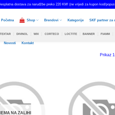
esplatna dostava za narudžbe preko 220 KM! (ne vrijedi za kupon kod/popus
Početna
Shop
Brendovi
Kategorije
SKF partner za 
TEXTAR
DIVINOL
WIX
CORTECO
LOCTITE
BANNER
FIAMM
Novosti
Kontakt
Prikaz 1
NEMA NA ZALIHI