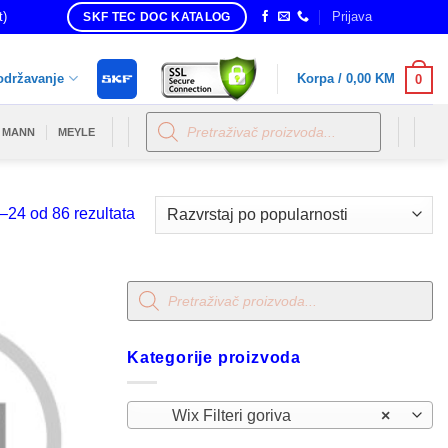
t)
Prijava
SKF TEC DOC KATALOG
održavanje
Korpa /
0,00
KM
0
Products
search
MANN
MEYLE
Sorted
–24 od 86 rezultata
by
popularity
Products
search
Kategorije proizvoda
Wix Filteri goriva
×