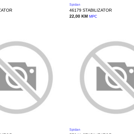
Spidan
IZATOR
46179 STABILIZATOR
22,00
KM
MPC
Spidan