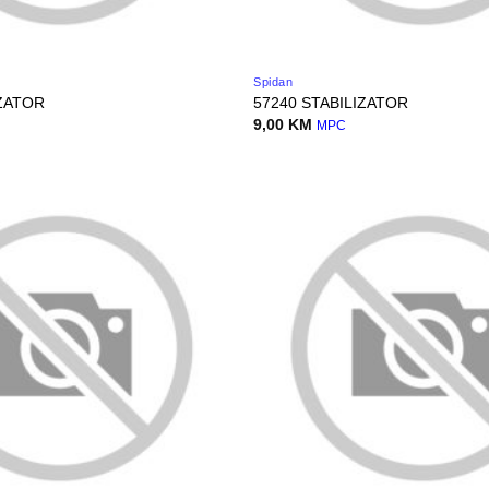
Spidan
IZATOR
57240 STABILIZATOR
9,00
KM
MPC