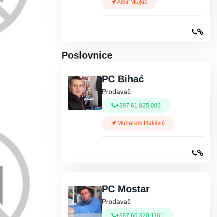
Amir Mujkić
Poslovnice
PC Bihać
Prodavač
+387 61 825 009
Muharem Halilivić
PC Mostar
Prodavač
+387 60 320 1161