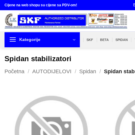
Skip
B
Cijene na web shopu su cijene sa PDV-om!
to
content
Kategorije
SKF
BETA
SPIDAN
Spidan stabilizatori
Početna
/
AUTODIJELOVI
/
Spidan
/
Spidan stabi