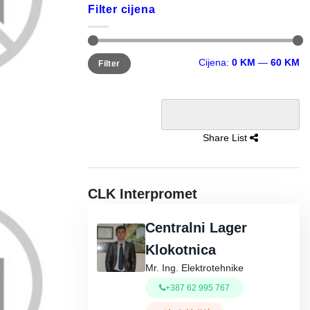
Filter cijena
Minimalna
Maksimalna
Cijena:
0 KM
—
60 KM
Filter
cijena
cijena
Share List
CLK Interpromet
Centralni Lager
Klokotnica
Mr. Ing. Elektrotehnike
+387 62 995 767