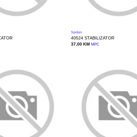
Spidan
IZATOR
40524 STABILIZATOR
37,00
KM
MPC