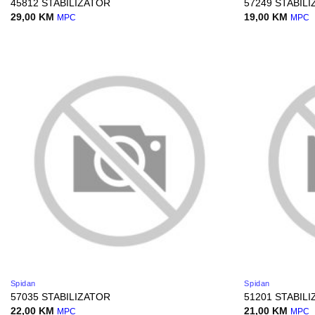
45812 STABILIZATOR
57249 STABIL
29,00
KM
19,00
KM
MPC
MPC
Spidan
Spidan
57035 STABILIZATOR
51201 STABIL
22,00
KM
21,00
KM
MPC
MPC