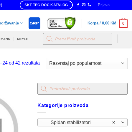
t)
Prijava
SKF TEC DOC KATALOG
održavanje
Korpa /
0,00
KM
0
Products
search
MANN
MEYLE
Sorted
–24 od 42 rezultata
by
popularity
Products
search
Kategorije proizvoda
Spidan stabilizatori
×