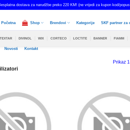
esplatna dostava za narudžbe preko 220 KM! (ne vrijedi za kupon kod/popus
Početna
Shop
Brendovi
Kategorije
SKF partner za 
TEXTAR
DIVINOL
WIX
CORTECO
LOCTITE
BANNER
FIAMM
Novosti
Kontakt
Prikaz 1
lizatori