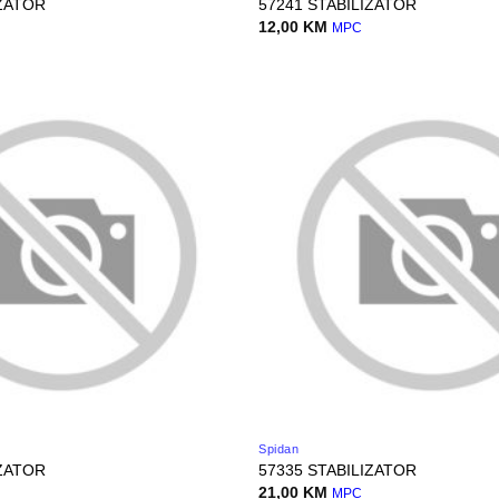
IZATOR
57241 STABILIZATOR
12,00
KM
MPC
Spidan
IZATOR
57335 STABILIZATOR
21,00
KM
MPC