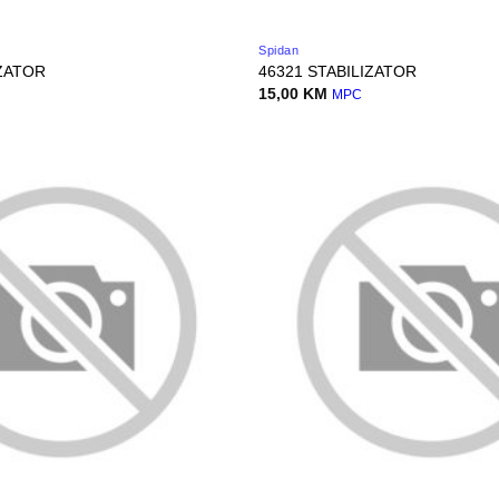
Spidan
IZATOR
46321 STABILIZATOR
15,00
KM
MPC