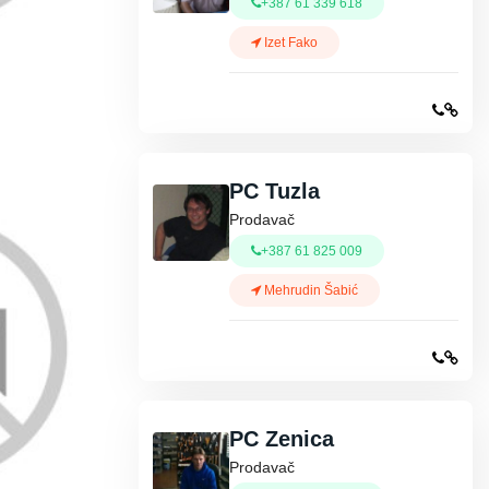
+387 61 339 618
Izet Fako
PC Tuzla
Prodavač
+387 61 825 009
Mehrudin Šabić
PC Zenica
Prodavač