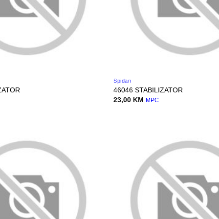
Spidan
IZATOR
46046 STABILIZATOR
23,00
KM
MPC