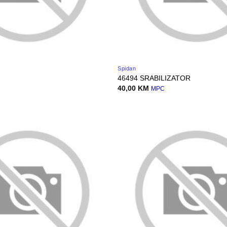
Spidan
46494 SRABILIZATOR
40,00
KM
MPC