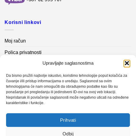
Korisni linkovi
Moj račun
Polica privatnosti
Upravljajte saglasnostima
Akcijski proizvodi
Kontakt info
Da bismo pružili najbolje iskustvo, koristimo tehnologije poput kolačića za
čuvanje i/ili pristup informacijama o uređaju. Saglasnost sa ovim
tehnologijama će nam omogućiti da obrađujemo podatke kao što su
Novosti
ponašanje pri pregledanju ili jedinstveni ID-ovi na ovoj veb lokaciji.
Nepristanak ili povlačenje saglasnosti može negativno uticati na određene
karakteristike i funkcije.
Sistem mjerenja vibracija – TURBO BLOWER
Prihvati
Sistem mjerenja vibracija – papir mašina 4
Certificirani partner za održavanje
Odbij