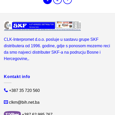
CLK-Interpromet d.o.o. posluje u sastavu grupe SKF
distributera od 1996. godine, gdje s ponosom mozemo reci
da smo najveci distributer SKF-a na podrucju Bosne i
Hercegovine,.
Kontakt info
+387 35 720 560
clkm@bih.net.ba
+387 62 995 767