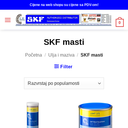
Skip
Cijene na web shopu su cijene sa PDV-om!
to
content
0
SKF masti
Početna
/
Ulja i maziva
/
SKF masti
Filter