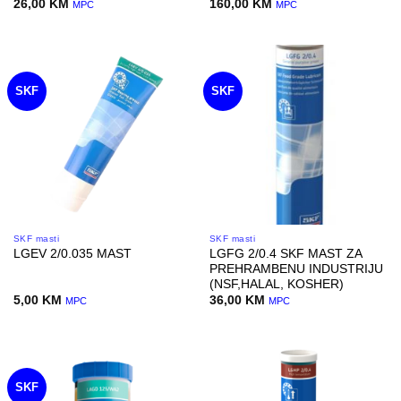
26,00
KM
160,00
KM
MPC
MPC
SKF
SKF
SKF masti
SKF masti
LGFG 2/0.4 SKF MAST ZA
LGEV 2/0.035 MAST
PREHRAMBENU INDUSTRIJU
(NSF,HALAL, KOSHER)
5,00
KM
36,00
KM
MPC
MPC
SKF